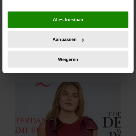
Als u het toestaat, willen we ook graag:
Alles toestaan
Informatie verzamelen over uw geografische
locatie, die tot een paar meter nauwkeurig kan zijn
Uw apparaat identificeren door het actief te
Aanpassen
scannen op specifieke eigenschappen (fingerprinting)
Lees meer over hoe uw persoonlijke gegevens worden
verwerkt en stel uw voorkeuren in het
detailgedeelte
in.
Weigeren
U kunt uw toestemming op elk moment wijzigen of
intrekken in de Cookieverklaring.
We gebruiken cookies om content en advertenties te
personaliseren, om functies voor social media te bieden
en om ons websiteverkeer te analyseren. Ook delen we
informatie over uw gebruik van onze site met onze
partners voor social media, adverteren en analyse. Deze
partners kunnen deze gegevens combineren met andere
informatie die u aan ze heeft verstrekt of die ze hebben