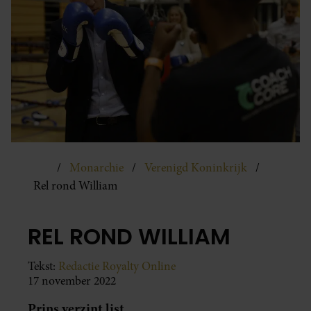
Monarchie
Verenigd Koninkrijk
Rel rond William
REL ROND WILLIAM
Tekst:
Redactie Royalty Online
17 november 2022
Prins verzint list.