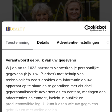
Toestemming
Details
Advertentie-instellingen
Ov
Verantwoord gebruik van uw gegevens
Wij en
onze 1022 partners
verwerken je persoonlijke
gegevens (bijv. uw IP-adres) met behulp van
technologieën zoals cookies om informatie op uw
apparaat op te slaan en te gebruiken met als doel
gepersonaliseerde advertenties en content, metingen aan
advertenties en content, inzicht in publiek en
productontwikkeling. U kunt kiezen wie uw gegevens
gebruikt en met welke doelen.