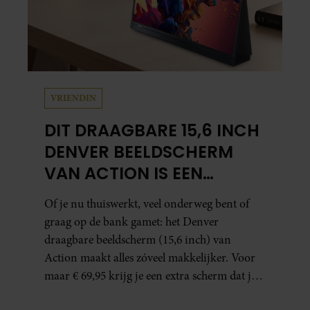
VRIENDIN
DIT DRAAGBARE 15,6 INCH
DENVER BEELDSCHERM
VAN ACTION IS EEN
GAMECHANGER VOOR
Of je nu thuiswerkt, veel onderweg bent of
THUISWERKERS ÉN BINGE-
graag op de bank gamet: het Denver
WATCHERS
draagbare beeldscherm (15,6 inch) van
Action maakt alles zóveel makkelijker. Voor
maar € 69,95 krijg je een extra scherm dat je
letterlijk overal mee naartoe kunt nemen…