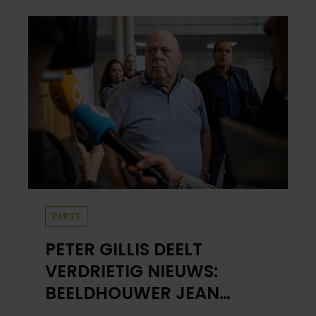
PARTY
PETER GILLIS DEELT
VERDRIETIG NIEUWS:
BEELDHOUWER JEAN
BREMERS (90) OVERLEDEN