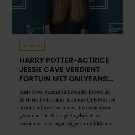
WEEKEND
HARRY POTTER-ACTRICE
JESSIE CAVE VERDIENT
FORTUIN MET ONLYFANS:
‘MEER DAN IN HELE
Jessie Cave, bekend als Lavender Brown uit
ACTEERCARRIÈRE’
de Harry Potter-films, heeft met OnlyFans een
bijzonder lucratieve nieuwe inkomstenbron
gevonden. De 39-jarige Engelse actrice
verdient er naar eigen zeggen inmiddels meer
mee dan met al haar acteerwerk bij elkaar.