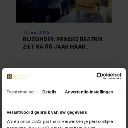
12 juni 2026
BIJZONDER: PRINSES BEATRIX
ZIET NA 88 JAAR HAAR
VERDWENEN WIEG TERUG
Toestemming
Details
Advertentie-instellingen
Ov
Verantwoord gebruik van uw gegevens
Wij en
onze 1022 partners
verwerken je persoonlijke
gegevens (bijv. uw IP-adres) met behulp van