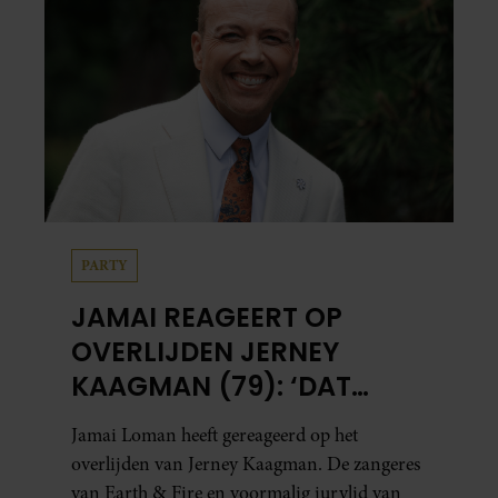
PARTY
JAMAI REAGEERT OP
OVERLIJDEN JERNEY
KAAGMAN (79): ‘DAT
VERTROUWEN ZAL IK
Jamai Loman heeft gereageerd op het
NOOIT VERGETEN’
overlijden van Jerney Kaagman. De zangeres
van Earth & Fire en voormalig jurylid van