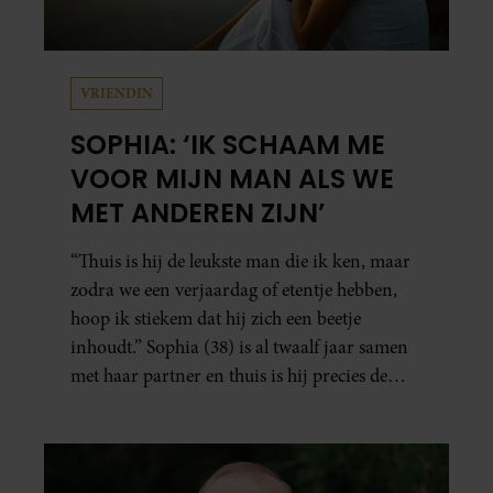
VRIENDIN
SOPHIA: ‘IK SCHAAM ME
VOOR MIJN MAN ALS WE
MET ANDEREN ZIJN’
“Thuis is hij de leukste man die ik ken, maar
zodra we een verjaardag of etentje hebben,
hoop ik stiekem dat hij zich een beetje
inhoudt.” Sophia (38) is al twaalf jaar samen
met haar partner en thuis is hij precies de
man op wie ze verliefd werd: lief, zorgzaam
en grappig. Toch merkt ze dat ze zich steeds
vaker schaamt zodra ze samen onder de
mensen zijn.