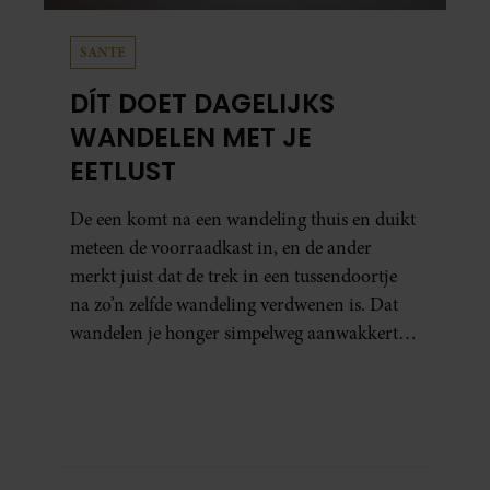
SANTE
DÍT DOET DAGELIJKS
WANDELEN MET JE
EETLUST
De een komt na een wandeling thuis en duikt
meteen de voorraadkast in, en de ander
merkt juist dat de trek in een tussendoortje
na zo’n zelfde wandeling verdwenen is. Dat
wandelen je honger simpelweg aanwakkert,
blijkt uit onderzoek een stuk te kort door de
bocht. Er gebeurt iets veel interessanters.