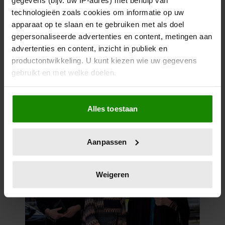
technologieën zoals cookies om informatie op uw
apparaat op te slaan en te gebruiken met als doel
gepersonaliseerde advertenties en content, metingen aan
advertenties en content, inzicht in publiek en
productontwikkeling. U kunt kiezen wie uw gegevens
gebruikt en met welke doelen.
Als u het toestaat, willen we ook graag:
Alles toestaan
Informatie verzamelen over uw geografische
locatie, die tot een paar meter nauwkeurig kan zijn
Uw apparaat identificeren door het actief te
Aanpassen
scannen op specifieke eigenschappen (fingerprinting)
Lees meer over hoe uw persoonlijke gegevens worden
verwerkt en stel uw voorkeuren in het
detailgedeelte
in.
Weigeren
U kunt uw toestemming op elk moment wijzigen of
intrekken in de Cookieverklaring.
We gebruiken cookies om content en advertenties te