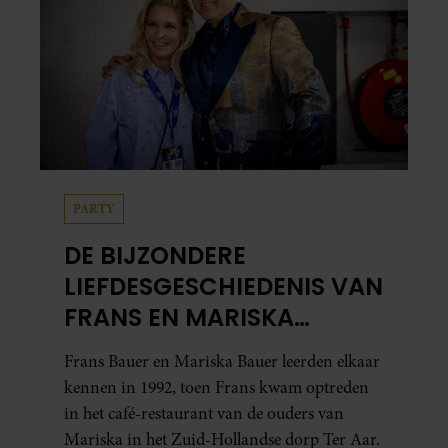
PARTY
DE BIJZONDERE
LIEFDESGESCHIEDENIS VAN
FRANS EN MARISKA
BAUER: OOK IN BED
Frans Bauer en Mariska Bauer leerden elkaar
ELKAARS EERSTE
kennen in 1992, toen Frans kwam optreden
in het café-restaurant van de ouders van
Mariska in het Zuid-Hollandse dorp Ter Aar.