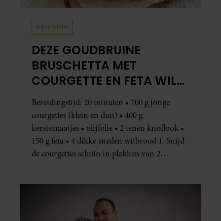
VRIENDIN
DEZE GOUDBRUINE
BRUSCHETTA MET
COURGETTE EN FETA WIL
JE METEEN MAKEN
Bereidingstijd: 20 minuten • 700 g jonge
courgettes (klein en dun) • 400 g
kerstomaatjes • olijfolie • 2 tenen knoflook •
150 g feta • 4 dikke sneden witbrood 1. Snijd
de courgettes schuin in plakken van 2
centimeter dik. Halveer de tomaatjes. Pel en
hak de knoflook. 2. Verhit een scheut olie
in…