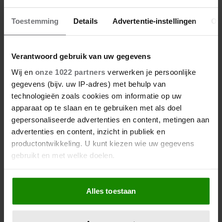
Toestemming
Details
Advertentie-instellingen
Ov
Verantwoord gebruik van uw gegevens
Wij en
onze 1022 partners
verwerken je persoonlijke
gegevens (bijv. uw IP-adres) met behulp van
technologieën zoals cookies om informatie op uw
apparaat op te slaan en te gebruiken met als doel
gepersonaliseerde advertenties en content, metingen aan
advertenties en content, inzicht in publiek en
productontwikkeling. U kunt kiezen wie uw gegevens
gebruikt en met welke doelen.
Als u het toestaat, willen we ook graag:
Alles toestaan
Informatie verzamelen over uw geografische
locatie, die tot een paar meter nauwkeurig kan zijn
Uw apparaat identificeren door het actief te