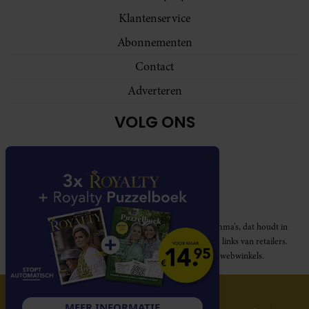
Klantenservice
Abonnementen
Contact
Adverteren
VOLG ONS
Royalty participeert in diverse affiliate marketing programma’s, dat houdt in
dat Royalty commissies ontvangt voor aankopen middels links van retailers.
Deze website wordt niet gesponsord door de genoemde webwinkels.
© 2026 Royalty Online
MEER INFORMATIE