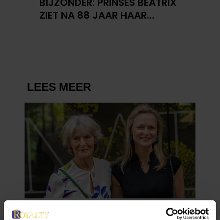
BIJZONDER: PRINSES BEATRIX
ZIET NA 88 JAAR HAAR
VERDWENEN WIEG TERUG