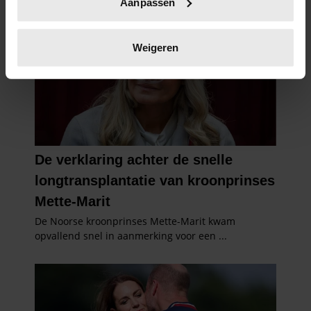
Aanpassen
scannen op specifieke eigenschappen (fingerprinting)
Lees meer over hoe uw persoonlijke gegevens worden
verwerkt en stel uw voorkeuren in het
detailgedeelte
in.
Weigeren
U kunt uw toestemming op elk moment wijzigen of
intrekken in de Cookieverklaring.
We gebruiken cookies om content en advertenties te
personaliseren, om functies voor social media te bieden
en om ons websiteverkeer te analyseren. Ook delen we
informatie over uw gebruik van onze site met onze
partners voor social media, adverteren en analyse. Deze
partners kunnen deze gegevens combineren met andere
informatie die u aan ze heeft verstrekt of die ze hebben
verzameld op basis van uw gebruik van hun services. U
gaat akkoord met onze cookies als u onze website blijft
gebruiken.