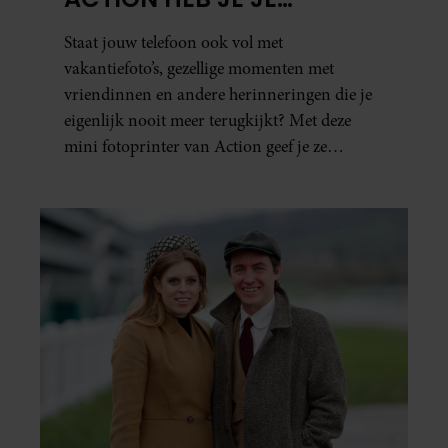
FAVORIETE FOTO’S BINNEN
Staat jouw telefoon ook vol met
ÉÉN MINUUT IN HANDEN
vakantiefoto’s, gezellige momenten met
vriendinnen en andere herinneringen die je
eigenlijk nooit meer terugkijkt? Met deze
mini fotoprinter van Action geef je ze
eindelijk een plekje buiten je camerarol. En
het leuke: binnen één minuut heb je jouw foto
al in handen.