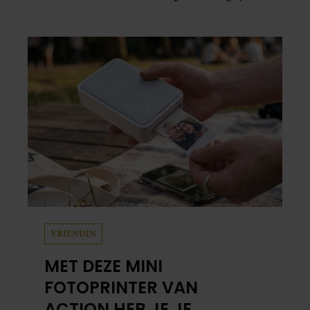
plekken uit hun gezamenlijke verleden.
Vooral de woning aan de Lange
Leidsedwarsstraat roept een stortvloed aan
herinneringen op. Daar begon hun leven
samen en werd dochter Lola geboren.
VRIENDIN
MET DEZE MINI
FOTOPRINTER VAN
ACTION HEB JE JE