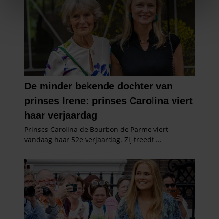
We gebruiken cookies om content en advertenties te
personaliseren, om functies voor social media te bieden
en om ons websiteverkeer te analyseren. Ook delen we
informatie over uw gebruik van onze site met onze
partners voor social media, adverteren en analyse. Deze
partners kunnen deze gegevens combineren met andere
informatie die u aan ze heeft verstrekt of die ze hebben
verzameld op basis van uw gebruik van hun services. U
gaat akkoord met onze cookies als u onze website blijft
gebruiken.