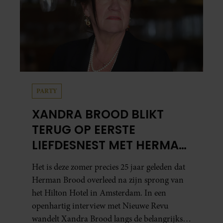
PARTY
XANDRA BROOD BLIKT
TERUG OP EERSTE
LIEFDESNEST MET HERMAN
BROOD: “HIER IS LOLA
Het is deze zomer precies 25 jaar geleden dat
GEBOREN”
Herman Brood overleed na zijn sprong van
het Hilton Hotel in Amsterdam. In een
openhartig interview met Nieuwe Revu
wandelt Xandra Brood langs de belangrijkste