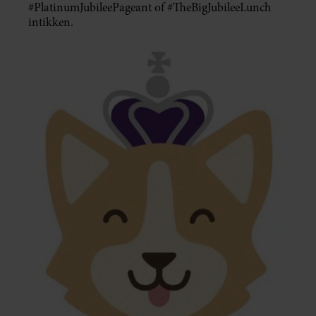
#PlatinumJubileePageant of #TheBigJubileeLunch
intikken.