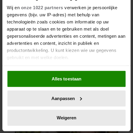
Wij en
onze 1022 partners
verwerken je persoonlijke
gegevens (bijv. uw IP-adres) met behulp van
technologieën zoals cookies om informatie op uw
apparaat op te slaan en te gebruiken met als doel
gepersonaliseerde advertenties en content, metingen aan
advertenties en content, inzicht in publiek en
productontwikkeling. U kunt kiezen wie uw gegevens
12 juni 2026
gebruikt en met welke doelen.
BIJZONDER: PRINSES BEATRIX
ZIET NA 88 JAAR HAAR
Als u het toestaat, willen we ook graag:
VERDWENEN WIEG TERUG
Alles toestaan
Informatie verzamelen over uw geografische
locatie, die tot een paar meter nauwkeurig kan zijn
Uw apparaat identificeren door het actief te
Aanpassen
scannen op specifieke eigenschappen (fingerprinting)
Lees meer over hoe uw persoonlijke gegevens worden
verwerkt en stel uw voorkeuren in het
detailgedeelte
in.
Weigeren
U kunt uw toestemming op elk moment wijzigen of
intrekken in de Cookieverklaring.