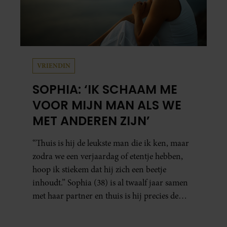
VRIENDIN
SOPHIA: ‘IK SCHAAM ME
VOOR MIJN MAN ALS WE
MET ANDEREN ZIJN’
“Thuis is hij de leukste man die ik ken, maar
zodra we een verjaardag of etentje hebben,
hoop ik stiekem dat hij zich een beetje
inhoudt.” Sophia (38) is al twaalf jaar samen
met haar partner en thuis is hij precies de
man op wie ze verliefd werd: lief, zorgzaam
en grappig. Toch merkt ze dat ze zich steeds