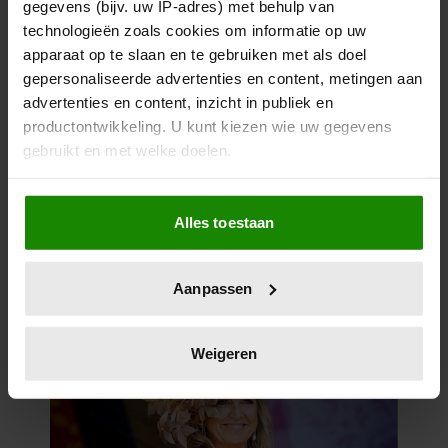
gegevens (bijv. uw IP-adres) met behulp van
technologieën zoals cookies om informatie op uw
apparaat op te slaan en te gebruiken met als doel
27 april 2026
gepersonaliseerde advertenties en content, metingen aan
DOKKUM PAKT UIT VOOR
advertenties en content, inzicht in publiek en
KONINGSPAAR TIJDENS
productontwikkeling. U kunt kiezen wie uw gegevens
KONINGSDAG 2026
gebruikt en met welke doelen.
Als u het toestaat, willen we ook graag:
Alles toestaan
Informatie verzamelen over uw geografische
locatie, die tot een paar meter nauwkeurig kan zijn
Uw apparaat identificeren door het actief te
Aanpassen
scannen op specifieke eigenschappen (fingerprinting)
Lees meer over hoe uw persoonlijke gegevens worden
verwerkt en stel uw voorkeuren in het
detailgedeelte
in.
Weigeren
U kunt uw toestemming op elk moment wijzigen of
intrekken in de Cookieverklaring.
We gebruiken cookies om content en advertenties te