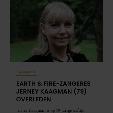
vaker schaamt zodra ze samen onder de
mensen zijn.
WEEKEND
EARTH & FIRE-ZANGERES
JERNEY KAAGMAN (79)
OVERLEDEN
Jerney Kaagman is op 79-jarige leeftijd