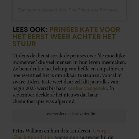
Een bericht gedeeld door The Prince and Princess of Wales (@princeandprincessofwales)
LEES OOK:
PRINSES KATE VOOR
HET EERST WEER ACHTER HET
STUUR
Tijdens de dienst sprak de prinses over ‘de moeilijke
momenten’ die veel mensen in hun leven meemaken.
Ze benadrukte het belang van liefde en empathie en
hoe essentieel het is om elkaar te steunen, vooral in
zware tijden. Kate weet daar zelf dit jaar alles van:
begin 2023 werd bij haar
kanker vastgesteld
. In
september deelde ze het nieuws dat haar
chemotherapie was afgerond.
Prins William en hun drie kinderen,
George,
Charlotte en Louis
, waren ook aanwezig bij de