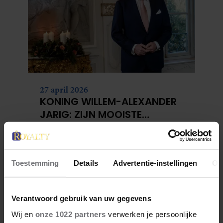
27 april 2026
KONING WILLEM-ALEXANDER
JARIG: ZIJN MOOISTE
PORTRETTEN DOOR DE JAREN
HEEN
Toestemming
Details
Advertentie-instellingen
Ov
Verantwoord gebruik van uw gegevens
Wij en
onze 1022 partners
verwerken je persoonlijke