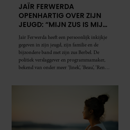
JAÏR FERWERDA
OPENHARTIG OVER ZIJN
JEUGD: “MIJN ZUS IS MIJN
MORELE KOMPAS”
Jaïr Ferwerda heeft een persoonlijk inkijkje
gegeven in zijn jeugd, zijn familie en de
bijzondere band met zijn zus Berbel. De
politiek verslaggever en programmamaker,
bekend van onder meer ‘Jinek’, ‘Beau’, ‘Renze’,
‘Humberto’ en ‘RTL Tonight’, vertelt dat juist
zijn opvoeding de basis vormde voor zijn
carrière. Nog altijd kan hij voor advies bij
zijn zus terecht.