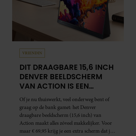
VRIENDIN
DIT DRAAGBARE 15,6 INCH
DENVER BEELDSCHERM
VAN ACTION IS EEN
GAMECHANGER VOOR
Of je nu thuiswerkt, veel onderweg bent of
THUISWERKERS ÉN BINGE-
graag op de bank gamet: het Denver
WATCHERS
draagbare beeldscherm (15,6 inch) van
Action maakt alles zóveel makkelijker. Voor
maar € 69,95 krijg je een extra scherm dat je