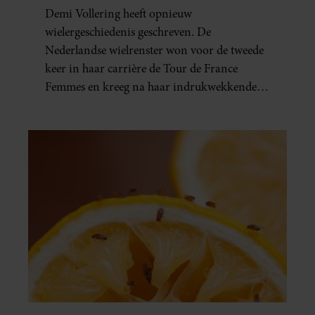
HISTORISCHE ZEGE DEMI
Demi Vollering heeft opnieuw
VOLLERING OP TOUR DE
wielergeschiedenis geschreven. De
FRANCE FEMMES
Nederlandse wielrenster won voor de tweede
keer in haar carrière de Tour de France
Femmes en kreeg na haar indrukwekkende
prestatie zelfs koninklijke felicitaties.