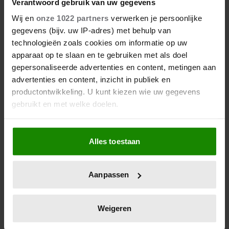
Verantwoord gebruik van uw gegevens
EN KONINGIN MÁXIMA VIEREN
Wij en
onze 1022 partners
verwerken je persoonlijke
HISTORISCHE ZEGE DEMI
gegevens (bijv. uw IP-adres) met behulp van
VOLLERING
technologieën zoals cookies om informatie op uw
apparaat op te slaan en te gebruiken met als doel
gepersonaliseerde advertenties en content, metingen aan
advertenties en content, inzicht in publiek en
productontwikkeling. U kunt kiezen wie uw gegevens
gebruikt en met welke doelen.
Als u het toestaat, willen we ook graag:
Alles toestaan
Informatie verzamelen over uw geografische
locatie, die tot een paar meter nauwkeurig kan zijn
10 augustus 2026
ELOISE VAN ORANJE STRAALT
Uw apparaat identificeren door het actief te
Aanpassen
scannen op specifieke eigenschappen (fingerprinting)
TIJDENS FASHION WEEK IN
KOPENHAGEN: ‘ZO’N LEUKE
Lees meer over hoe uw persoonlijke gegevens worden
verwerkt en stel uw voorkeuren in het
detailgedeelte
in.
ERVARING’
Weigeren
U kunt uw toestemming op elk moment wijzigen of