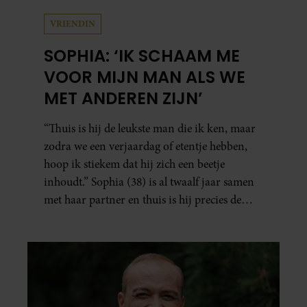
VRIENDIN
SOPHIA: ‘IK SCHAAM ME
VOOR MIJN MAN ALS WE
MET ANDEREN ZIJN’
“Thuis is hij de leukste man die ik ken, maar
zodra we een verjaardag of etentje hebben,
hoop ik stiekem dat hij zich een beetje
inhoudt.” Sophia (38) is al twaalf jaar samen
met haar partner en thuis is hij precies de
man op wie ze verliefd werd: lief, zorgzaam
en grappig. Toch merkt ze dat ze zich steeds
vaker schaamt zodra ze samen onder de
mensen zijn.