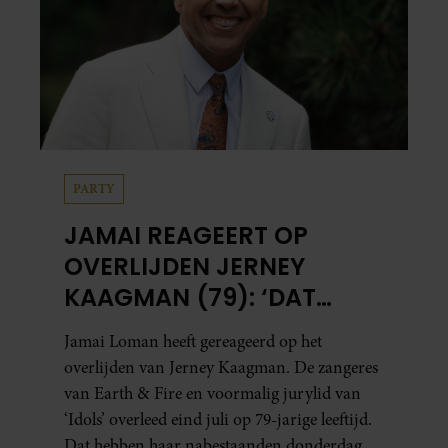
PARTY
JAMAI REAGEERT OP
OVERLIJDEN JERNEY
KAAGMAN (79): ‘DAT
VERTROUWEN ZAL IK
Jamai Loman heeft gereageerd op het
NOOIT VERGETEN’
overlijden van Jerney Kaagman. De zangeres
van Earth & Fire en voormalig jurylid van
‘Idols’ overleed eind juli op 79-jarige leeftijd.
Dat hebben haar nabestaanden donderdag