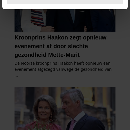
U kunt uw toestemming op elk moment wijzigen of
intrekken in de Cookieverklaring.
We gebruiken cookies om content en advertenties te
personaliseren, om functies voor social media te bieden
en om ons websiteverkeer te analyseren. Ook delen we
informatie over uw gebruik van onze site met onze
partners voor social media, adverteren en analyse. Deze
partners kunnen deze gegevens combineren met andere
informatie die u aan ze heeft verstrekt of die ze hebben
verzameld op basis van uw gebruik van hun services. U
gaat akkoord met onze cookies als u onze website blijft
gebruiken.