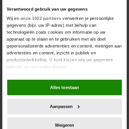
Verantwoord gebruik van uw gegevens
Wij en
onze 1022 partners
verwerken je persoonlijke
gegevens (bijv. uw IP-adres) met behulp van
technologieën zoals cookies om informatie op uw
apparaat op te slaan en te gebruiken met als doel
gepersonaliseerde advertenties en content, metingen aan
advertenties en content, inzicht in publiek en
productontwikkeling. U kunt kiezen wie uw gegevens
gebruikt en met welke doelen.
Als u het toestaat, willen we ook graag:
Alles toestaan
Informatie verzamelen over uw geografische
locatie, die tot een paar meter nauwkeurig kan zijn
Uw apparaat identificeren door het actief te
Aanpassen
scannen op specifieke eigenschappen (fingerprinting)
Lees meer over hoe uw persoonlijke gegevens worden
verwerkt en stel uw voorkeuren in het
detailgedeelte
in.
Weigeren