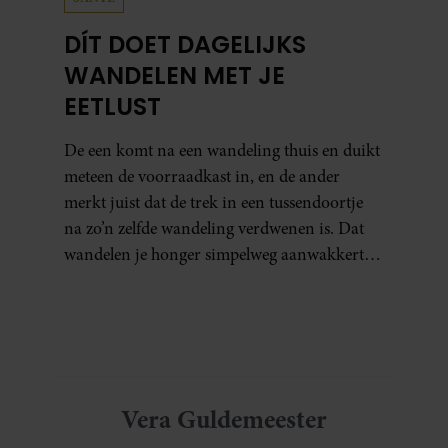
DÍT DOET DAGELIJKS
WANDELEN MET JE
EETLUST
De een komt na een wandeling thuis en duikt
meteen de voorraadkast in, en de ander
merkt juist dat de trek in een tussendoortje
na zo’n zelfde wandeling verdwenen is. Dat
wandelen je honger simpelweg aanwakkert,
blijkt uit onderzoek een stuk te kort door de
bocht. Er gebeurt iets veel interessanters.
Vera Guldemeester