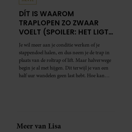
DÍT IS WAAROM
TRAPLOPEN ZO ZWAAR
VOELT (SPOILER: HET LIGT
NIET AAN JE CONDITIE)
Je wil meer aan je conditie werken of je
stappendoel halen, en dus neem je de trap in
plaats van de roltrap of lift. Maar halverwege
begin je al met hijgen. Dit terwijl je van een
half uur wandelen geen last hebt. Hoe kan
dat?
Meer van Lisa