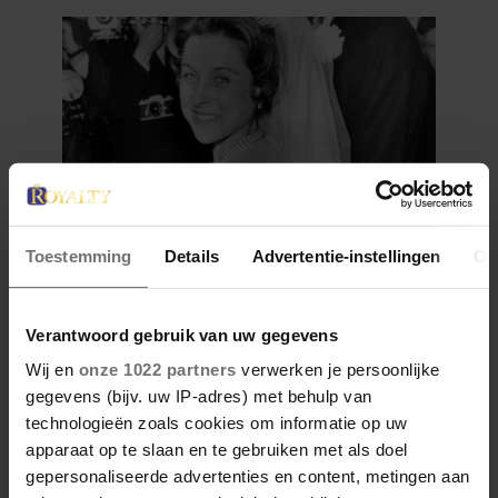
Toestemming
Details
Advertentie-instellingen
Ov
8 augustus 2026
DIT WAS ELIZABETH ALICE
WISE, DE ROYAL DIE
Verantwoord gebruik van uw gegevens
TERECHTSTOND VOOR DE
Wij en
onze 1022 partners
verwerken je persoonlijke
DOOD VAN HAAR BABY
gegevens (bijv. uw IP-adres) met behulp van
technologieën zoals cookies om informatie op uw
apparaat op te slaan en te gebruiken met als doel
gepersonaliseerde advertenties en content, metingen aan