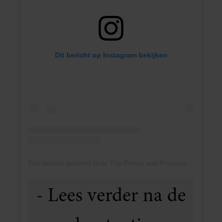
Dit bericht op Instagram bekijken
Een bericht gedeeld door The Prince and Princess of Wales (@princeandprincessofwales)