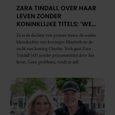
ZARA TINDALL OVER HAAR
LEVEN ZONDER
KONINKLIJKE TITELS: ‘WE
HEBBEN ENORM VEEL
Ze is de dochter van prinses Anne, de oudste
GELUK GEHAD’
kleindochter van koningin Elizabeth en de
nicht van koning Charles. Toch gaat Zara
Tindall (45) zonder prinsessentitel door het
leven. Geen probleem, vindt ze zelf.