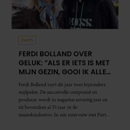
PARTY
FERDI BOLLAND OVER
GELUK: “ALS ER IETS IS MET
MIJN GEZIN, GOOI IK ALLES
UIT MIJN AGENDA”
Ferdi Bolland viert dit jaar twee bijzondere
mijlpalen. De succesvolle componist en
producer wordt in augustus zeventig jaar en
zit bovendien al 55 jaar in de
muziekindustrie. In een interview met Party
blikt hij terug op zijn indrukwekkende
carrière, maar maakt hij vooral duidelijk