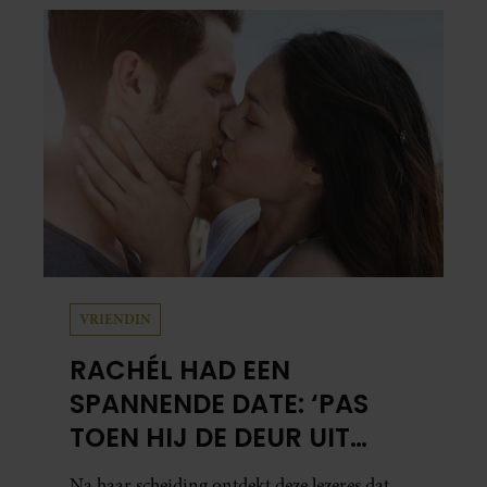
waar zijn prioriteiten tegenwoordig liggen:
zijn gezin.
VRIENDIN
RACHÉL HAD EEN
SPANNENDE DATE: ‘PAS
TOEN HIJ DE DEUR UIT
WAS, BESEFTE IK WAT ER
Na haar scheiding ontdekt deze lezeres dat