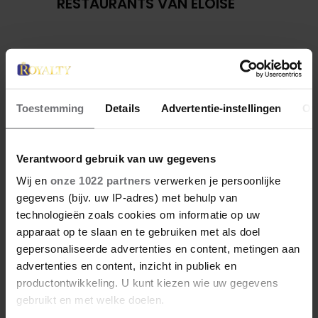
RESTAURANTS VAN ELOISE
Toestemming
Details
Advertentie-instellingen
Ov
Verantwoord gebruik van uw gegevens
Wij en
onze 1022 partners
verwerken je persoonlijke
gegevens (bijv. uw IP-adres) met behulp van
27 april 2026
technologieën zoals cookies om informatie op uw
KONING WILLEM-ALEXANDER
apparaat op te slaan en te gebruiken met als doel
JARIG: ZIJN MOOISTE
gepersonaliseerde advertenties en content, metingen aan
PORTRETTEN DOOR DE JAREN
advertenties en content, inzicht in publiek en
HEEN
productontwikkeling. U kunt kiezen wie uw gegevens
gebruikt en met welke doelen.