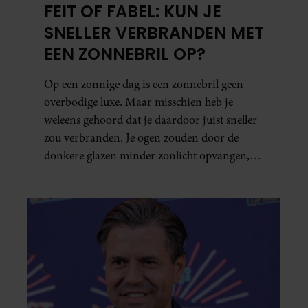
FEIT OF FABEL: KUN JE
SNELLER VERBRANDEN MET
EEN ZONNEBRIL OP?
Op een zonnige dag is een zonnebril geen
overbodige luxe. Maar misschien heb je
weleens gehoord dat je daardoor juist sneller
zou verbranden. Je ogen zouden door de
donkere glazen minder zonlicht opvangen,
waardoor je lichaam anders reageert op de
zon. Klinkt ergens logisch, maar klopt het
ook echt? Wij zoeken uit hoe het zit.