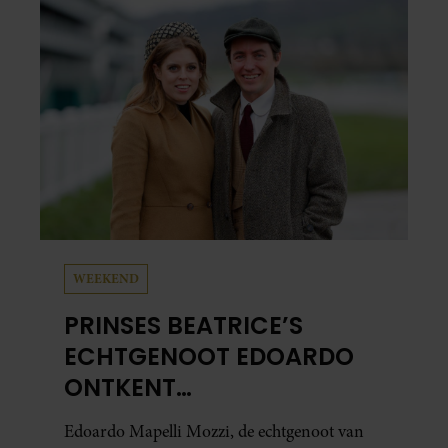
vertelt de zanger dat hij lange tijd vooral
overleefde en steeds verder van zijn gevoel
verwijderd raakte.
WEEKEND
PRINSES BEATRICE’S
ECHTGENOOT EDOARDO
ONTKENT
HUWELIJKSPROBLEMEN
Edoardo Mapelli Mozzi, de echtgenoot van