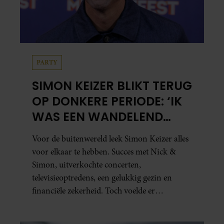
PARTY
SIMON KEIZER BLIKT TERUG
OP DONKERE PERIODE: ‘IK
WAS EEN WANDELEND
HOOFD’
Voor de buitenwereld leek Simon Keizer alles
voor elkaar te hebben. Succes met Nick &
Simon, uitverkochte concerten,
televisieoptredens, een gelukkig gezin en
financiële zekerheid. Toch voelde er
vanbinnen al jaren iets niet goed. In een
openhartig interview met ‘MAX Magazine’