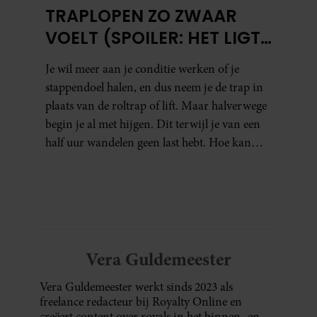
TRAPLOPEN ZO ZWAAR
VOELT (SPOILER: HET LIGT
NIET AAN JE CONDITIE)
Je wil meer aan je conditie werken of je
stappendoel halen, en dus neem je de trap in
plaats van de roltrap of lift. Maar halverwege
begin je al met hijgen. Dit terwijl je van een
half uur wandelen geen last hebt. Hoe kan
dat?
Vera Guldemeester
Vera Guldemeester werkt sinds 2023 als
freelance redacteur bij Royalty Online en
creëert content over royals in het binnen- en