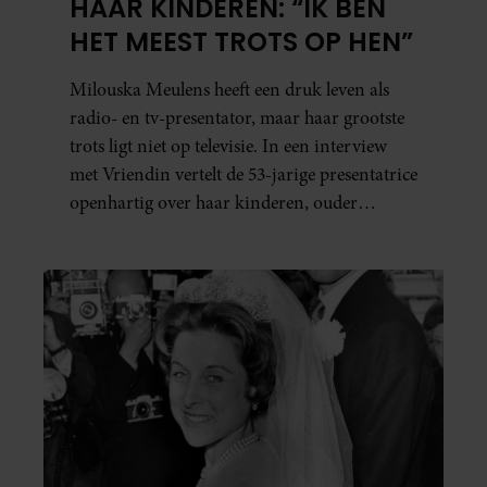
HAAR KINDEREN: “IK BEN
HET MEEST TROTS OP HEN”
Milouska Meulens heeft een druk leven als
radio- en tv-presentator, maar haar grootste
trots ligt niet op televisie. In een interview
met Vriendin vertelt de 53-jarige presentatrice
openhartig over haar kinderen, ouder
worden en haar nieuwe kinderboek Chill.
Ook blikt ze terug op haar jeugd en deelt ze
welke levenslessen haar vandaag de dag het
meest bezighouden.