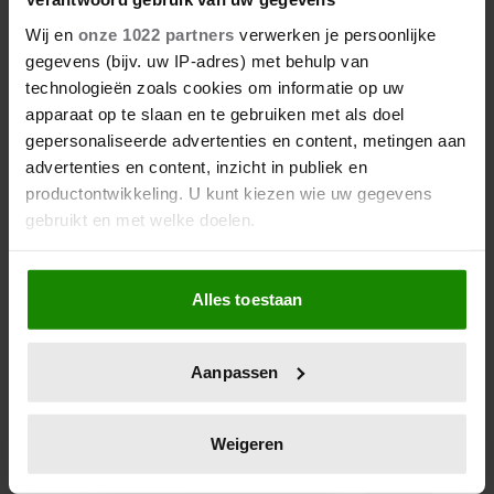
ZOMERVAKANTIEPLEK VAN DE
BELGISCHE KONINKLIJKE
Wij en
onze 1022 partners
verwerken je persoonlijke
FAMILIE
gegevens (bijv. uw IP-adres) met behulp van
technologieën zoals cookies om informatie op uw
apparaat op te slaan en te gebruiken met als doel
gepersonaliseerde advertenties en content, metingen aan
advertenties en content, inzicht in publiek en
productontwikkeling. U kunt kiezen wie uw gegevens
gebruikt en met welke doelen.
Als u het toestaat, willen we ook graag:
Alles toestaan
Informatie verzamelen over uw geografische
28 april 2026
locatie, die tot een paar meter nauwkeurig kan zijn
DIT ZIJN DE 4 FAVORIETE
Uw apparaat identificeren door het actief te
Aanpassen
MODEMERKEN VAN PRINSES
scannen op specifieke eigenschappen (fingerprinting)
CATHERINE
Lees meer over hoe uw persoonlijke gegevens worden
verwerkt en stel uw voorkeuren in het
detailgedeelte
in.
Weigeren
U kunt uw toestemming op elk moment wijzigen of
intrekken in de Cookieverklaring.