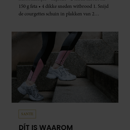
150 g feta • 4 dikke sneden witbrood 1. Snijd
de courgettes schuin in plakken van 2
centimeter dik. Halveer de tomaatjes. Pel en
hak de knoflook. 2. Verhit een scheut olie
in…
SANTE
DÍT IS WAAROM