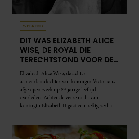
WEEKEND
DIT WAS ELIZABETH ALICE
WISE, DE ROYAL DIE
TERECHTSTOND VOOR DE
DOOD VAN HAAR BABY
Elizabeth Alice Wise, de achter-
achterkleindochter van koningin Victoria is
afgelopen week op 89-jarige leeftijd
overleden. Achter de verre nicht van
koningin Elizabeth II gaat een heftig verhaal
schuil. Zo zag haar leven eruit.