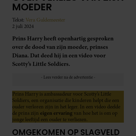
MOEDER
Tekst:
Vera Guldemeester
2 juli 2024
Prins Harry heeft openhartig gesproken
over de dood van zijn moeder, prinses
Diana. Dat deed hij in een video voor
Scotty’s Little Soldiers.
Prins Harry is ambassadeur voor Scotty’s Little
Soldiers, een organisatie die kinderen helpt die een
ouder verloren zijn in het leger. In een video deelde
eigen ervaring
de prins zijn
van hoe het is om op
jonge leeftijd een ouder te verliezen.
OMGEKOMEN OP SLAGVELD