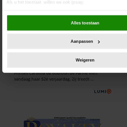
Als u het toestaat, willen we ook graag:
Informatie verzamelen over uw geografische locatie, d
meter nauwkeurig kan zijn
Alles toestaan
Uw apparaat identificeren door het actief te scannen 
eigenschappen (fingerprinting)
Lees meer over hoe uw persoonlijke gegevens worden verwe
Aanpassen
voorkeuren in het
detailgedeelte
in. U kunt uw toestemming
wijzigen of intrekken in de Cookieverklaring.
Weigeren
We gebruiken cookies om content en advertenties te persona
functies voor social media te bieden en om ons websiteverke
Ook delen we informatie over uw gebruik van onze site met 
social media, adverteren en analyse. Deze partners kunnen
combineren met andere informatie die u aan ze heeft verstre
verzameld op basis van uw gebruik van hun services. U gaa
onze cookies als u onze website blijft gebruiken.