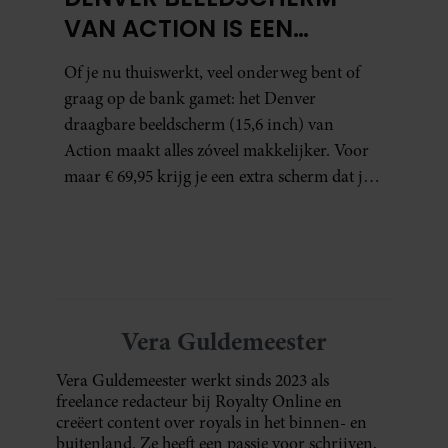
VAN ACTION IS EEN
GAMECHANGER VOOR
Of je nu thuiswerkt, veel onderweg bent of
THUISWERKERS ÉN BINGE-
graag op de bank gamet: het Denver
WATCHERS
draagbare beeldscherm (15,6 inch) van
Action maakt alles zóveel makkelijker. Voor
maar € 69,95 krijg je een extra scherm dat je
letterlijk overal mee naartoe kunt nemen…
en dat is in tijden van hybride werken echt
geen overbodige luxe.
Vera Guldemeester
Vera Guldemeester werkt sinds 2023 als
freelance redacteur bij Royalty Online en
creëert content over royals in het binnen- en
buitenland. Ze heeft een passie voor schrijven,