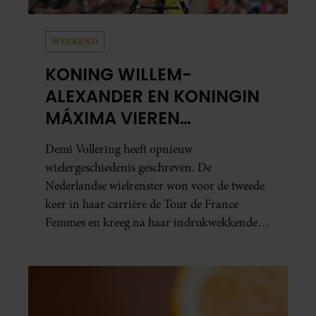
WEEKEND
KONING WILLEM-
ALEXANDER EN KONINGIN
MÁXIMA VIEREN
HISTORISCHE ZEGE DEMI
Demi Vollering heeft opnieuw
VOLLERING OP TOUR DE
wielergeschiedenis geschreven. De
FRANCE FEMMES
Nederlandse wielrenster won voor de tweede
keer in haar carrière de Tour de France
Femmes en kreeg na haar indrukwekkende
prestatie zelfs koninklijke felicitaties.