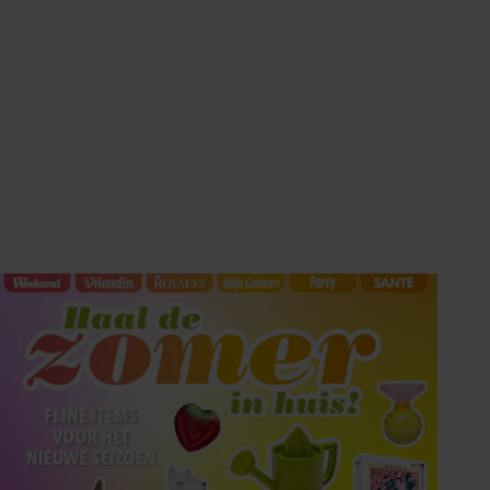
HET LAATSTE
SHOWBIZZ NIEUWS IN
UW INBOX?
Met de Showbuzz-nieuwsbrief krijgt u twee keer per
week alle buzz over de showbizz en de royals in uw