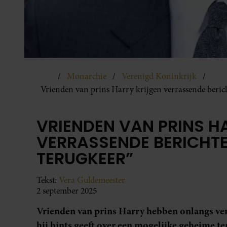
Monarchie
Verenigd Koninkrijk
Vrienden van prins Harry krijgen verrassende beric
VRIENDEN VAN PRINS H
VERRASSENDE BERICHTE
TERUGKEER”
Tekst:
Vera Guldemeester
2 september 2025
Vrienden van prins Harry hebben onlangs ve
hij hints geeft over een mogelijke geheime t