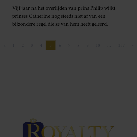
Vijf jaar na het overlijden van prins Philip wijkt
prinses Catherine nog steeds niet af van een
bijzondere regel die ze van hem heeft geleerd.
«
1
2
3
4
5
6
7
8
9
10
…
257
»
Vorige pagina
Pagina
Pagina
Pagina
Pagina
Pagina
Pagina
Pagina
Pagina
Pagina
Pagina
Pagina
Vo