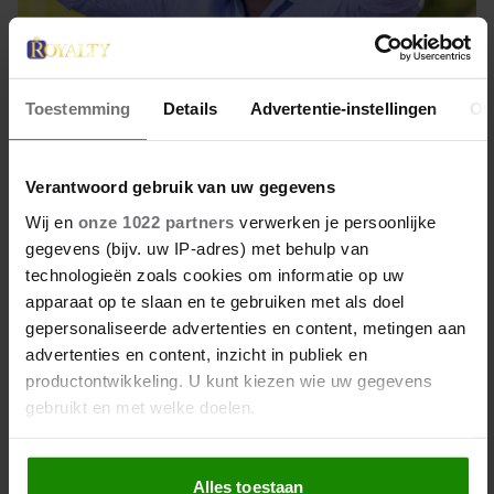
Toestemming
Details
Advertentie-instellingen
Ov
13 juli 2026
HILARISCHE BEELDEN: PRINS
Verantwoord gebruik van uw gegevens
HARRY DOET AAN
Wij en
onze 1022 partners
verwerken je persoonlijke
GEITENYOGA
gegevens (bijv. uw IP-adres) met behulp van
technologieën zoals cookies om informatie op uw
Prins Harry (41) bezocht zaterdag het Scotty's
apparaat op te slaan en te gebruiken met als doel
Summer Festival in Warwickshire. Tijdens een
gepersonaliseerde advertenties en content, metingen aan
yogasessie met geiten kreeg de Britse prins
advertenties en content, inzicht in publiek en
productontwikkeling. U kunt kiezen wie uw gegevens
onverwacht een dier boven op zijn kruis.
gebruikt en met welke doelen.
Als u het toestaat, willen we ook graag:
Alles toestaan
Informatie verzamelen over uw geografische