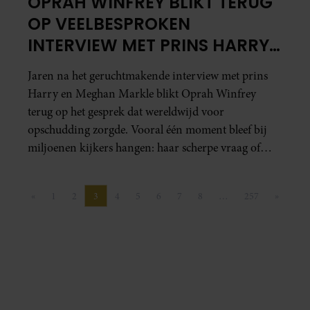
OPRAH WINFREY BLIKT TERUG
OP VEELBESPROKEN
INTERVIEW MET PRINS HARRY
EN MEGHAN MARKLE
Jaren na het geruchtmakende interview met prins
Harry en Meghan Markle blikt Oprah Winfrey
terug op het gesprek dat wereldwijd voor
opschudding zorgde. Vooral één moment bleef bij
miljoenen kijkers hangen: haar scherpe vraag of
Meghan uit eigen beweging stil bleef, of dat haar het
zwijgen was opgelegd.
«
1
2
3
4
5
6
7
8
…
257
»
Vorige pagina
Pagina
Pagina
Pagina
Pagina
Pagina
Pagina
Pagina
Pagina
Pagina
Volgend