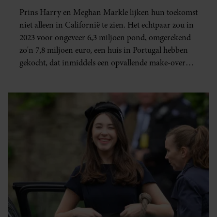
MARKLE IN PORTUGAL?
gaat akkoord met onze cookies als u onze website blijft
Prins Harry en Meghan Markle lijken hun toekomst
gebruiken.
niet alleen in Californië te zien. Het echtpaar zou in
2023 voor ongeveer 6,3 miljoen pond, omgerekend
zo'n 7,8 miljoen euro, een huis in Portugal hebben
gekocht, dat inmiddels een opvallende make-over
krijgt.