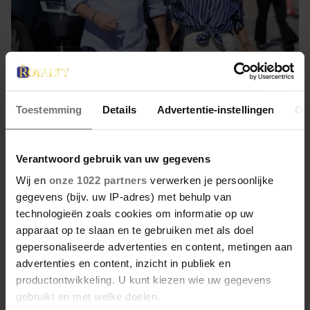
26 juli 2026
Toestemming
Details
Advertentie-instellingen
Ov
KINDEREN PRINS HARRY
BEZOEKEN VOOR HET EERST
Verantwoord gebruik van uw gegevens
GRAF VAN PRINSES DIANA
Wij en
onze 1022 partners
verwerken je persoonlijke
gegevens (bijv. uw IP-adres) met behulp van
Een bijzonder moment voor prins Harry en zijn
technologieën zoals cookies om informatie op uw
gezin. Tijdens zijn bezoek aan het Verenigd
apparaat op te slaan en te gebruiken met als doel
Koninkrijk heeft hij zijn kinderen voor het eerst
gepersonaliseerde advertenties en content, metingen aan
meegenomen naar het graf van prinses Diana op het
advertenties en content, inzicht in publiek en
landgoed Althorp in Northamptonshire.
productontwikkeling. U kunt kiezen wie uw gegevens
gebruikt en met welke doelen.