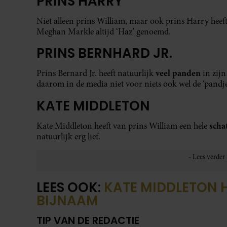
In
Beatrix – Dwars door alle weerstand heen
ontrafelt
Tussen koninklijke rust en ongekende uitdagingen, to
waren haar offers? Voor meer informatie klik op ond
Dit product is niet meer beschikbaar via deze website.
BEELD
GETTYIMAGES
Meer verhalen lezen? Neem nu een
digitaal abonn
#Royaltynl
LEES OOK
Dit was Elizabeth Alice Wise, de royal
die terechtstond voor de dood van haar
baby
8 augustus 2026