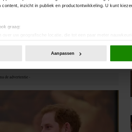
 content, inzicht in publiek en productontwikkeling. U kunt kiez
 ook graag:
 over uw geografische locatie, die tot een paar meter nauwkeuri
eren door het actief te scannen op specifieke eigenschappen (fing
onlijke gegevens worden verwerkt en stel uw voorkeuren in he
Aanpassen
jzigen of intrekken in de Cookieverklaring.
ent en advertenties te personaliseren, om functies voor social
. Ook delen we informatie over uw gebruik van onze site met on
e. Deze partners kunnen deze gegevens combineren met andere i
erzameld op basis van uw gebruik van hun services. U gaat akk