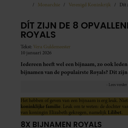
Monarchie
Verenigd Koninkrijk
Dít 
DÍT ZIJN DE 8 OPVALLE
ROYALS
Tekst:
Vera Guldemeester
10 januari 2026
Iedereen heeft wel een bijnaam, zo ook leden
bijnamen van de populairste Royals? Dit zijn
Het hebben of geven van een bijnaam is erg leuk. Nie
koninklijke familie
. Leuk om te weten: de dochter v
Lilibet
van koningin Elizabeth gekregen, namelijk
.
8X BIJNAMEN ROYALS