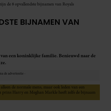
zijn de 8 opvallendste bijnamen van Royals
NDSTE BIJNAMEN VAN
 van een koninklijke familie. Benieuwd naar de
 ze.
t alleen de normale mens, maar ook leden van een
an prins Harry en Meghan Markle heeft zelfs de bijnaam