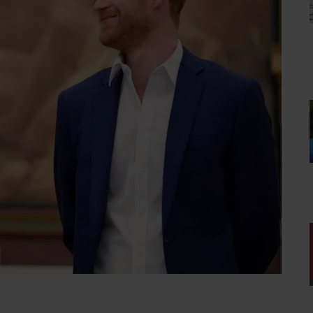
ft van zijn vrouw een bijnaam gekregen. Hij wordt door
 bezit. Vooral in Amsterdam heeft hij er veel. Hij wordt
jesprins’ genoemd.
ttige bijnaam
gekregen, namelijk ‘poppet’. Dit klinkt
AD EEN WEL HEEL BIJZONDERE