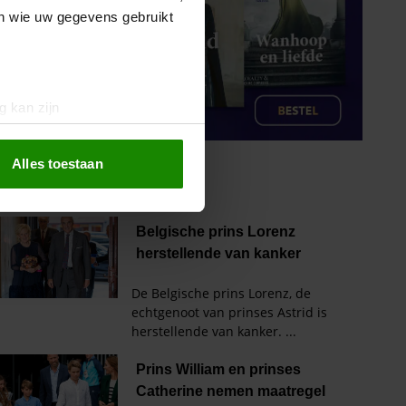
en wie uw gegevens gebruikt
g kan zijn
erprinting)
t
detailgedeelte
in. U kunt uw
Alles toestaan
 media te bieden en om ons
ze partners voor social
nformatie die u aan ze heeft
oord met onze cookies als u