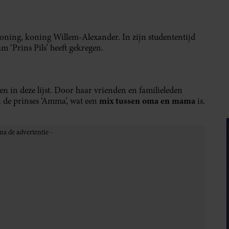
R
ning, koning Willem-Alexander. In zijn studententijd
m ‘Prins Pils’ heeft gekregen.
n in deze lijst. Door haar vrienden en familieleden
mix tussen oma en mama
 de prinses ‘Amma’, wat een
is.
IN CAMILLA
bijnaam, maar of ze daar nu zo blij mee moeten zijn? Ze
een
 dat Charles nog met prinses Diana getrouwd was en
or als zij elkaar bijvoorbeeld over de telefoon spraken.
NAMEN HEBBEN DE BRITSE