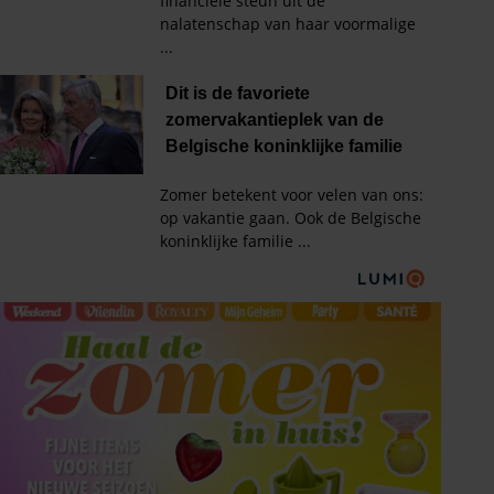
HET LAATSTE
SHOWBIZZ NIEUWS IN
UW INBOX?
Met de Showbuzz-nieuwsbrief krijgt u twee keer per