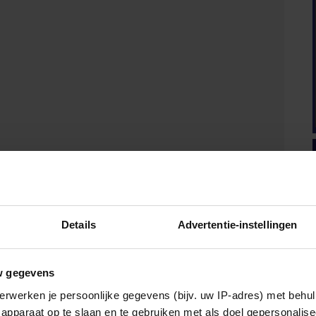
enoemd. Wat de precieze reden is, is niet bekend. Ze werd
lenhoven.
ijn moeder, prinses Diana, de schattige bijnaam
t de kroonprins altijd ‘Babe’ genoemd.
Details
Advertentie-instellingen
w gegevens
erwerken je persoonlijke gegevens (bijv. uw IP-adres) met behul
apparaat op te slaan en te gebruiken met als doel gepersonalise