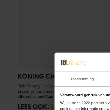
ROYALS VOOR ELKAAR
PRINSES MARGRIET
Het zusje van prinses Beatrix wordt ook wel ‘Pietie’ g
al zo genoemd voordat ze trouwde met Pieter van Vol
PRINS WILLIAM
Ook prins William heeft een bijnaam. Hij kreeg van z
grote liefde
‘Wombat’. Door zijn
Kate Middleton word
Toestemming
Verantwoord gebruik van u
Wij en
onze 1022 partners
v
cookies om informatie op uw 