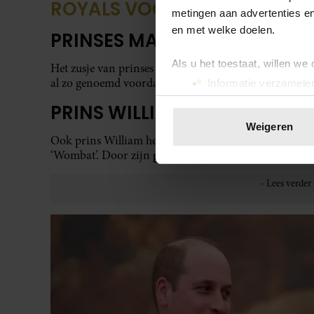
metingen aan advertenties en
en met welke doelen.
Als u het toestaat, willen we
Informatie verzamelen
Uw apparaat identific
Lees meer over hoe uw perso
Weigeren
toestemming op elk moment wi
We gebruiken cookies om cont
websiteverkeer te analyseren
media, adverteren en analys
verstrekt of die ze hebben v
onze website blijft gebruiken.
Prins William met zijn broertje prins Harry