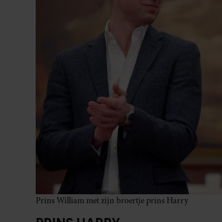
PRINS HARRY
Niet alleen prins William, maar ook prins Harry hee
Meghan Markle altijd ‘Haz’ genoemd.
PRINS BERNHARD JR.
veel panden
Prins Bernard Jr. heeft natuurlijk
in zijn
daarom in de media niet voor niets ook wel de ‘pand
KATE MIDDLETON
scha
Kate Middleton heeft van prins William een hele
natuurlijk erg lief.
LEES OOK:
KATE MIDDLETON H
BIJNAAM
TIP VAN DE REDACTIE