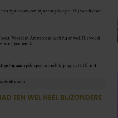
 Jutta Chorus het turbulente tijdperk van Beatrix na 2000.
ont deze vorstin veerkracht en vastberadenheid. Wat
erstaande button.
ement
op Royalty
Prinses Beatrice’s echtgenoot Edoardo
ontkent huwelijksproblemen
7 augustus 2026