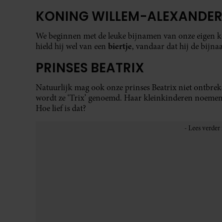
KONING WILLEM-ALEXANDE
We beginnen met de leuke bijnamen van onze eigen ko
biertje
hield hij wel van een
, vandaar dat hij de bijnaa
PRINSES BEATRIX
Natuurlijk mag ook onze prinses Beatrix niet ontbreke
wordt ze ‘Trix’ genoemd. Haar kleinkinderen noemen
Hoe lief is dat?
KONING CHARLES EN KONING
Ook Koning Charles en koningin Camilla hebben een 
kregen de bijnamen ‘Fred’ en ‘Gladys’ op het moment
affaire
had met Camilla. Dit waren hun schuilnamen, vo
LEES OOK:
LACHEN! DEZE BIJ