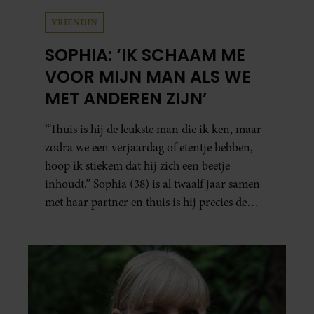
VRIENDIN
SOPHIA: ‘IK SCHAAM ME
VOOR MIJN MAN ALS WE
MET ANDEREN ZIJN’
“Thuis is hij de leukste man die ik ken, maar
zodra we een verjaardag of etentje hebben,
hoop ik stiekem dat hij zich een beetje
inhoudt.” Sophia (38) is al twaalf jaar samen
met haar partner en thuis is hij precies de
man op wie ze verliefd werd: lief, zorgzaam
en grappig. Toch merkt ze dat ze zich steeds
vaker schaamt zodra ze samen onder de
mensen zijn.