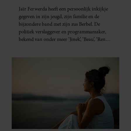
MORELE KOMPAS”
Jaïr Ferwerda heeft een persoonlijk inkijkje
gegeven in zijn jeugd, zijn familie en de
bijzondere band met zijn zus Berbel. De
politiek verslaggever en programmamaker,
bekend van onder meer ‘Jinek’, ‘Beau’, ‘Renze’,
‘Humberto’ en ‘RTL Tonight’, vertelt dat juist
zijn opvoeding de basis vormde voor zijn
carrière. Nog altijd kan hij voor advies bij
zijn zus terecht.