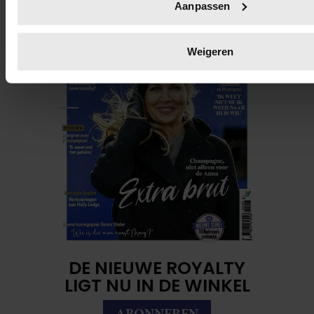
Aanpassen
voorkeuren in het
detailgedeelte
in. U kunt uw toestemming
wijzigen of intrekken in de Cookieverklaring.
Weigeren
We gebruiken cookies om content en advertenties te persona
functies voor social media te bieden en om ons websiteverke
Ook delen we informatie over uw gebruik van onze site met 
social media, adverteren en analyse. Deze partners kunnen
combineren met andere informatie die u aan ze heeft verstre
verzameld op basis van uw gebruik van hun services. U gaa
onze cookies als u onze website blijft gebruiken.
DE NIEUWE ROYALTY
LIGT NU IN DE WINKEL
ABONNEREN