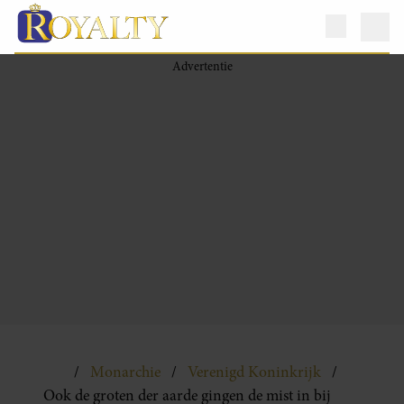
Monarchie
Verenigd Koninkrijk
Ook de groten der aarde gingen de mist in bij