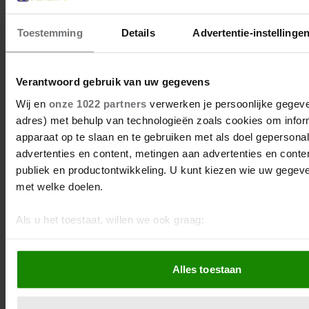
Toestemming
Details
Advertentie-instellinge
Verantwoord gebruik van uw gegevens
Wij en
onze 1022 partners
verwerken je persoonlijke gegeven
adres) met behulp van technologieën zoals cookies om infor
apparaat op te slaan en te gebruiken met als doel gepersona
advertenties en content, metingen aan advertenties en content
publiek en productontwikkeling. U kunt kiezen wie uw gegev
met welke doelen.
Als u het toestaat, willen we ook graag:
Informatie verzamelen over uw geografische locatie, d
meter nauwkeurig kan zijn
Alles toestaan
Uw apparaat identificeren door het actief te scannen 
eigenschappen (fingerprinting)
Lees meer over hoe uw persoonlijke gegevens worden verwe