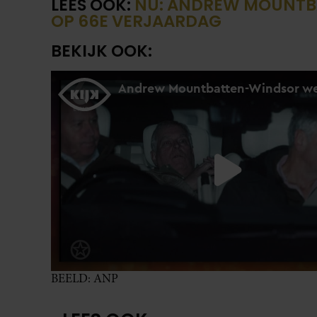
LEES OOK:
NU: ANDREW MOUNTB
OP 66E VERJAARDAG
BEKIJK OOK:
BEELD: ANP