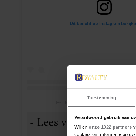
Dit bericht op Instagram bekijk
Toestemming
Een bericht gedeeld door RNZ (@rnznew
Verantwoord gebruik van u
Wij en
onze 1022 partners
v
cookies om informatie op uw 