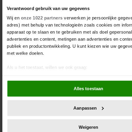
Verantwoord gebruik van uw gegevens
DE NIEUWE ROYALTY
Wij en
onze 1022 partners
verwerken je persoonlijke gegeven
LIGT NU IN DE WINKEL
adres) met behulp van technologieën zoals cookies om infor
apparaat op te slaan en te gebruiken met als doel gepersona
ABONNEREN
advertenties en content, metingen aan advertenties en content
publiek en productontwikkeling. U kunt kiezen wie uw gegev
DIGITAAL LEZEN
met welke doelen.
Als u het toestaat, willen we ook graag:
LOS KOPEN
Informatie verzamelen over uw geografische locatie, d
meter nauwkeurig kan zijn
Alles toestaan
Uw apparaat identificeren door het actief te scannen 
eigenschappen (fingerprinting)
Lees meer over hoe uw persoonlijke gegevens worden verwe
Aanpassen
voorkeuren in het
detailgedeelte
in. U kunt uw toestemming
wijzigen of intrekken in de Cookieverklaring.
Weigeren