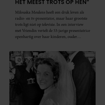
HET MEEST TROTS OP HEN”
Milouska Meulens heeft een druk leven als
radio- en tv-presentator, maar haar grootste
trots ligt niet op televisie. In een interview
met Vriendin vertelt de 53-jarige presentatrice
openhartig over haar kinderen, ouder
worden en haar nieuwe kinderboek Chill.
Ook blikt ze terug op haar jeugd en deelt ze
welke levenslessen haar vandaag de dag het
meest bezighouden.