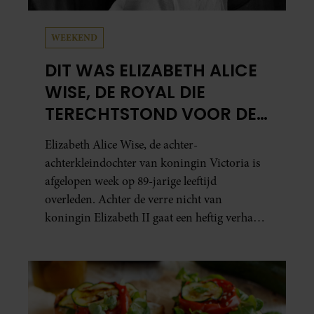
WEEKEND
DIT WAS ELIZABETH ALICE
WISE, DE ROYAL DIE
TERECHTSTOND VOOR DE
DOOD VAN HAAR BABY
Elizabeth Alice Wise, de achter-
achterkleindochter van koningin Victoria is
afgelopen week op 89-jarige leeftijd
overleden. Achter de verre nicht van
koningin Elizabeth II gaat een heftig verhaal
schuil. Zo zag haar leven eruit.