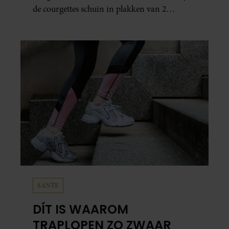
de courgettes schuin in plakken van 2
centimeter dik. Halveer de tomaatjes. Pel en
hak de knoflook. 2. Verhit een scheut olie
in…
SANTE
DÍT IS WAAROM
TRAPLOPEN ZO ZWAAR