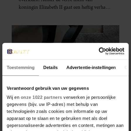
koningin Elizabeth II gaat een heftig verhaal
schuil. Zo zag haar leven eruit.
Toestemming
Details
Advertentie-instellingen
Ov
Verantwoord gebruik van uw gegevens
Wij en
onze 1022 partners
verwerken je persoonlijke
gegevens (bijv. uw IP-adres) met behulp van
SANTE
technologieën zoals cookies om informatie op uw
apparaat op te slaan en te gebruiken met als doel
DÍT IS WAAROM
gepersonaliseerde advertenties en content, metingen aan