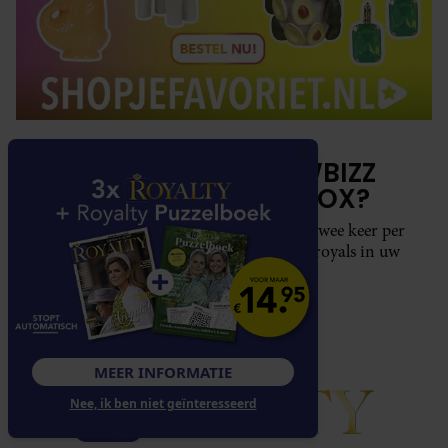
HET LAATSTE SHOWBIZZ
NIEUWS IN UW INBOX?
Met de Showbuzz-nieuwsbrief krijgt u twee keer per
week alle buzz over de showbizz en de royals in uw
mailbox.
MEER INFORMATIE
Nee, ik ben niet geïnteresseerd