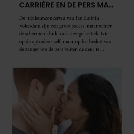
CARRIÈRE EN DE PERS MAG
NIET NAAR BINNEN”
De jubileumconcerten van Jan Smit in
Volendam zijn een groot succes, maar achter
de schermen klinkt ook stevige kritiek. Niet
op de optredens zelf, maar op het besluit van
de zanger om de pers buiten de deur te
houden. Tijdens de uitzending van
‘Shownieuws’ uitten verschillende
entertainmentjournalisten hun teleurstelling.
Volgens hen is Jan Smit de afgelopen jaren
steeds moeilijker bereikbaar geworden en
gunt hij de media nauwelijks nog interviews.