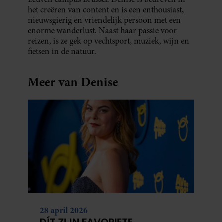
het creëren van content en is een enthousiast,
partners kunnen deze gegevens combineren met andere
nieuwsgierig en vriendelijk persoon met een
informatie die u aan ze heeft verstrekt of die ze hebben
enorme wanderlust. Naast haar passie voor
verzameld op basis van uw gebruik van hun services. U
reizen, is ze gek op vechtsport, muziek, wijn en
gaat akkoord met onze cookies als u onze website blijft
fietsen in de natuur.
gebruiken.
Meer van Denise
28 april 2026
DÍT ZIJN FAVORIETE