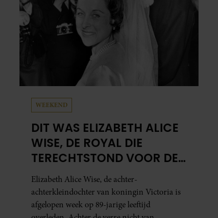
WEEKEND
DIT WAS ELIZABETH ALICE
WISE, DE ROYAL DIE
TERECHTSTOND VOOR DE
DOOD VAN HAAR BABY
Elizabeth Alice Wise, de achter-
achterkleindochter van koningin Victoria is
afgelopen week op 89-jarige leeftijd
overleden. Achter de verre nicht van