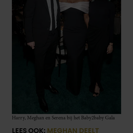
Harry, Meghan en Serena bij het Baby2baby Gala
LEES OOK:
MEGHAN DEELT