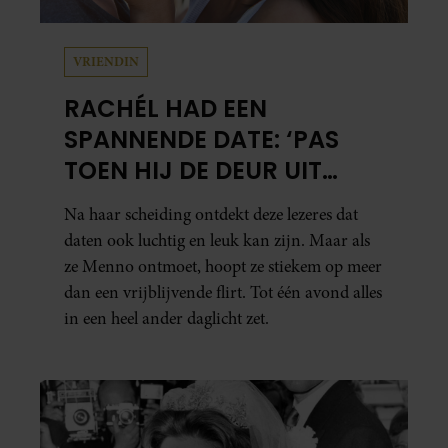
VRIENDIN
RACHÉL HAD EEN
SPANNENDE DATE: ‘PAS
TOEN HIJ DE DEUR UIT
WAS, BESEFTE IK WAT ER
Na haar scheiding ontdekt deze lezeres dat
ECHT WAS GEBEURD’
daten ook luchtig en leuk kan zijn. Maar als
ze Menno ontmoet, hoopt ze stiekem op meer
dan een vrijblijvende flirt. Tot één avond alles
in een heel ander daglicht zet.