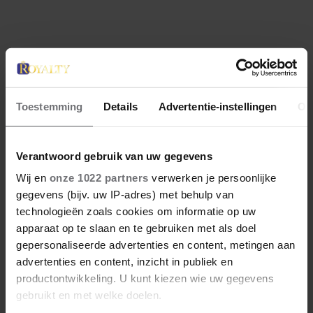
Meer van Ruth
Toestemming
Details
Advertentie-instellingen
Ov
Verantwoord gebruik van uw gegevens
Wij en
onze 1022 partners
verwerken je persoonlijke
gegevens (bijv. uw IP-adres) met behulp van
technologieën zoals cookies om informatie op uw
apparaat op te slaan en te gebruiken met als doel
gepersonaliseerde advertenties en content, metingen aan
advertenties en content, inzicht in publiek en
productontwikkeling. U kunt kiezen wie uw gegevens
8 augustus 2026
PRINS WILLIAM EN PRINSES
gebruikt en met welke doelen.