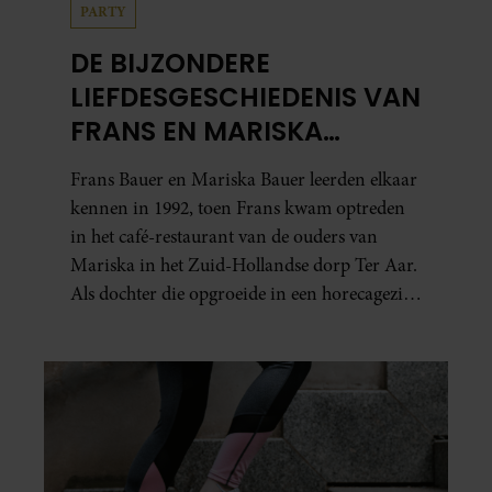
PARTY
DE BIJZONDERE
LIEFDESGESCHIEDENIS VAN
FRANS EN MARISKA
BAUER: OOK IN BED
Frans Bauer en Mariska Bauer leerden elkaar
ELKAARS EERSTE
kennen in 1992, toen Frans kwam optreden
in het café-restaurant van de ouders van
Mariska in het Zuid-Hollandse dorp Ter Aar.
Als dochter die opgroeide in een horecagezin
hielp Mariska vaak mee in de bediening.