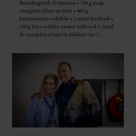
Bereidingstijd: 20 minuten • 700 g jonge
courgettes (klein en dun) • 400 g
kerstomaatjes • olijfolie • 2 tenen knoflook •
150 g feta • 4 dikke sneden witbrood 1. Snijd
de courgettes schuin in plakken van 2
centimeter dik. Halveer de tomaatjes. Pel en
hak de knoflook. 2. Verhit een scheut olie
in…