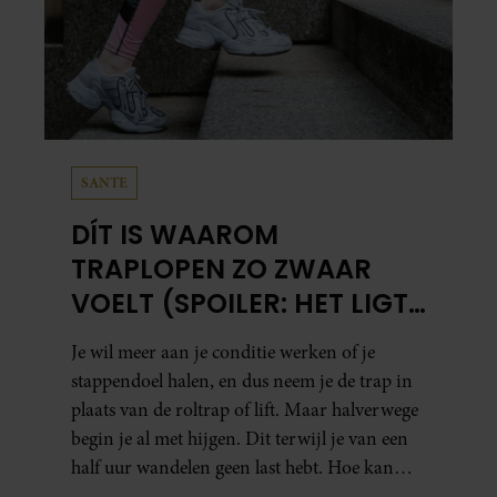
SANTE
DÍT IS WAAROM
TRAPLOPEN ZO ZWAAR
VOELT (SPOILER: HET LIGT
NIET AAN JE CONDITIE)
Je wil meer aan je conditie werken of je
stappendoel halen, en dus neem je de trap in
plaats van de roltrap of lift. Maar halverwege
begin je al met hijgen. Dit terwijl je van een
half uur wandelen geen last hebt. Hoe kan
dat?