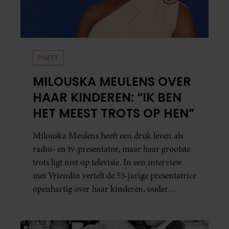
PARTY
MILOUSKA MEULENS OVER
HAAR KINDEREN: “IK BEN
HET MEEST TROTS OP HEN”
Milouska Meulens heeft een druk leven als
radio- en tv-presentator, maar haar grootste
trots ligt niet op televisie. In een interview
met Vriendin vertelt de 53-jarige presentatrice
openhartig over haar kinderen, ouder
worden en haar nieuwe kinderboek Chill.
Ook blikt ze terug op haar jeugd en deelt ze
welke levenslessen haar vandaag de dag het