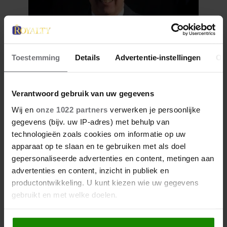
Toestemming
Details
Advertentie-instellingen
Ov
7 augustus 2026
VOORMALIG PRINS ANDREW
Verantwoord gebruik van uw gegevens
WERD ACHTERVOLGD DOOR
Wij en
onze 1022 partners
verwerken je persoonlijke
VERMEENDE STALKER MET
gegevens (bijv. uw IP-adres) met behulp van
BIVAKMUTS
technologieën zoals cookies om informatie op uw
apparaat op te slaan en te gebruiken met als doel
gepersonaliseerde advertenties en content, metingen aan
advertenties en content, inzicht in publiek en
productontwikkeling. U kunt kiezen wie uw gegevens
gebruikt en met welke doelen.
Als u het toestaat, willen we ook graag: