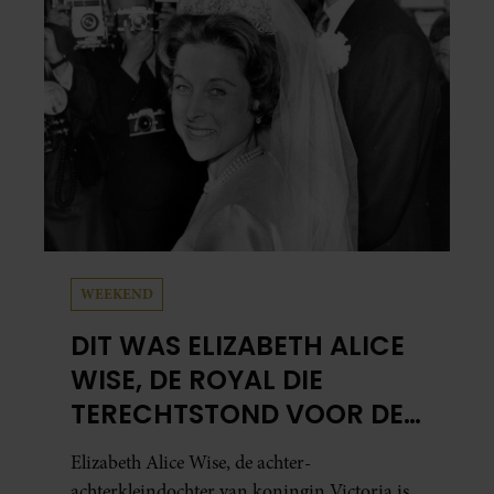
meest bezighouden.
WEEKEND
DIT WAS ELIZABETH ALICE
WISE, DE ROYAL DIE
TERECHTSTOND VOOR DE
DOOD VAN HAAR BABY
Elizabeth Alice Wise, de achter-
achterkleindochter van koningin Victoria is