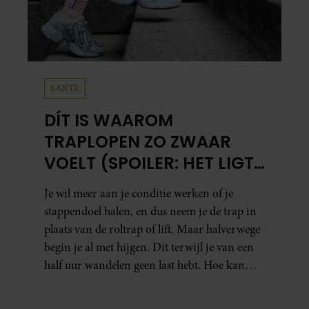
SANTE
DÍT IS WAAROM
TRAPLOPEN ZO ZWAAR
VOELT (SPOILER: HET LIGT
NIET AAN JE CONDITIE)
Je wil meer aan je conditie werken of je
stappendoel halen, en dus neem je de trap in
plaats van de roltrap of lift. Maar halverwege
begin je al met hijgen. Dit terwijl je van een
half uur wandelen geen last hebt. Hoe kan
dat?