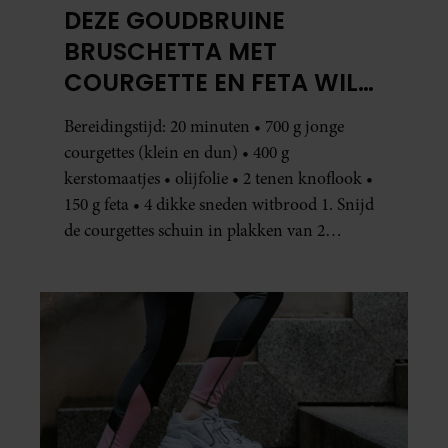
DEZE GOUDBRUINE
BRUSCHETTA MET
COURGETTE EN FETA WIL
JE METEEN MAKEN
Bereidingstijd: 20 minuten • 700 g jonge
courgettes (klein en dun) • 400 g
kerstomaatjes • olijfolie • 2 tenen knoflook •
150 g feta • 4 dikke sneden witbrood 1. Snijd
de courgettes schuin in plakken van 2
centimeter dik. Halveer de tomaatjes. Pel en
hak de knoflook. 2. Verhit een scheut olie
in…