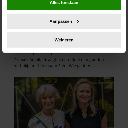
Alles toestaan
Informatie verzamelen over uw geografische
locatie, die tot een paar meter nauwkeurig kan zijn
Uw apparaat identificeren door het actief te
Aanpassen
scannen op specifieke eigenschappen (fingerprinting)
Lees meer over hoe uw persoonlijke gegevens worden
verwerkt en stel uw voorkeuren in het
detailgedeelte
in.
Weigeren
U kunt uw toestemming op elk moment wijzigen of
intrekken in de Cookieverklaring.
We gebruiken cookies om content en advertenties te
personaliseren, om functies voor social media te bieden
en om ons websiteverkeer te analyseren. Ook delen we
informatie over uw gebruik van onze site met onze
partners voor social media, adverteren en analyse. Deze
partners kunnen deze gegevens combineren met andere
informatie die u aan ze heeft verstrekt of die ze hebben
verzameld op basis van uw gebruik van hun services. U
gaat akkoord met onze cookies als u onze website blijft
gebruiken.