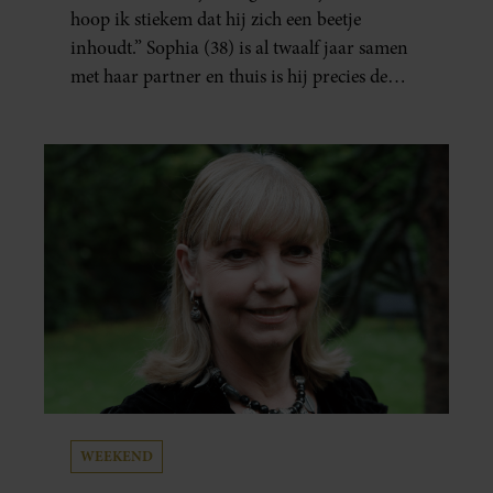
hoop ik stiekem dat hij zich een beetje
inhoudt.” Sophia (38) is al twaalf jaar samen
met haar partner en thuis is hij precies de
man op wie ze verliefd werd: lief, zorgzaam
en grappig. Toch merkt ze dat ze zich steeds
vaker schaamt zodra ze samen onder de
mensen zijn.
WEEKEND