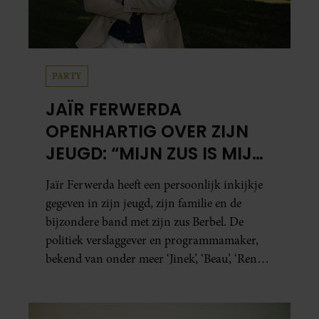
PARTY
JAÏR FERWERDA
OPENHARTIG OVER ZIJN
JEUGD: “MIJN ZUS IS MIJN
MORELE KOMPAS”
Jaïr Ferwerda heeft een persoonlijk inkijkje
gegeven in zijn jeugd, zijn familie en de
bijzondere band met zijn zus Berbel. De
politiek verslaggever en programmamaker,
bekend van onder meer ‘Jinek’, ‘Beau’, ‘Renze’,
‘Humberto’ en ‘RTL Tonight’, vertelt dat juist
zijn opvoeding de basis vormde voor zijn
carrière. Nog altijd kan hij voor advies bij