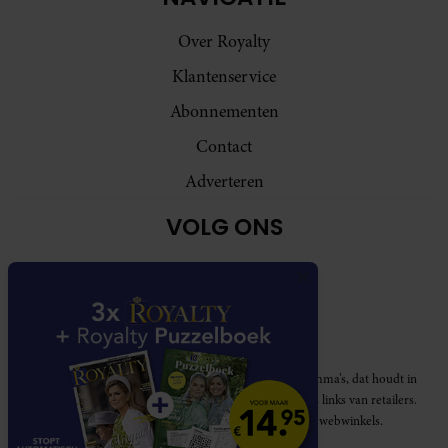
Over Royalty
Klantenservice
Abonnementen
Contact
Adverteren
VOLG ONS
Royalty participeert in diverse affiliate marketing programma’s, dat houdt in
dat Royalty commissies ontvangt voor aankopen middels links van retailers.
Deze website wordt niet gesponsord door de genoemde webwinkels.