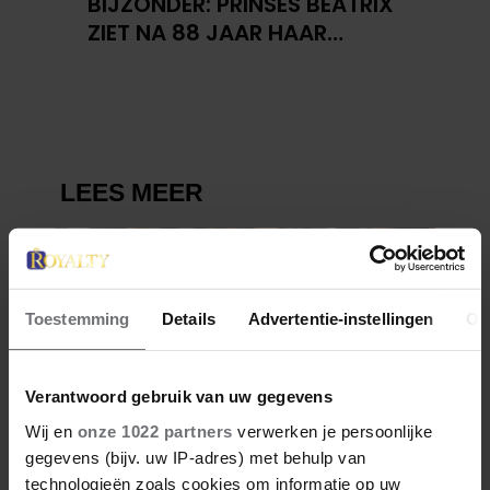
BIJZONDER: PRINSES BEATRIX
ZIET NA 88 JAAR HAAR
VERDWENEN WIEG TERUG
Toestemming
Details
Advertentie-instellingen
Ov
Verantwoord gebruik van uw gegevens
Wij en
onze 1022 partners
verwerken je persoonlijke
gegevens (bijv. uw IP-adres) met behulp van
technologieën zoals cookies om informatie op uw