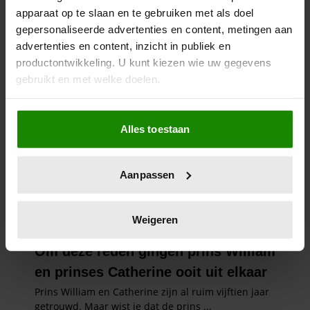
apparaat op te slaan en te gebruiken met als doel
gepersonaliseerde advertenties en content, metingen aan
advertenties en content, inzicht in publiek en
productontwikkeling. U kunt kiezen wie uw gegevens
gebruikt en met welke doelen.
Als u het toestaat, willen we ook graag:
Alles toestaan
Informatie verzamelen over uw geografische
locatie, die tot een paar meter nauwkeurig kan zijn
Uw apparaat identificeren door het actief te
Aanpassen
scannen op specifieke eigenschappen (fingerprinting)
Lees meer over hoe uw persoonlijke gegevens worden
verwerkt en stel uw voorkeuren in het
detailgedeelte
in.
Weigeren
U kunt uw toestemming op elk moment wijzigen of
intrekken in de Cookieverklaring.
We gebruiken cookies om content en advertenties te
personaliseren, om functies voor social media te bieden