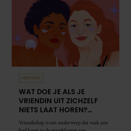
VRIENDIN
WAT DOE JE ALS JE
VRIENDIN UIT ZICHZELF
NIETS LAAT HOREN?
PSYCHOTHERAPEUT
Vriendschap is een onderwerp dat vaak aan
MARTINE GEEFT ADVIES.
bod komt in de spreekkamer van