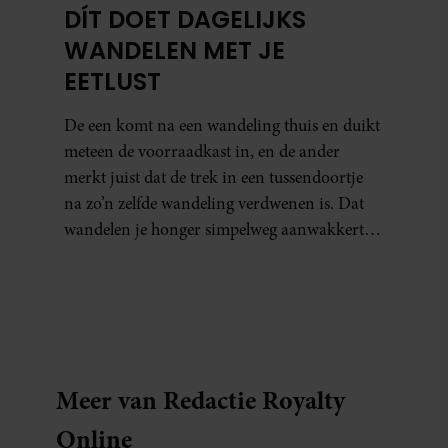
DÍT DOET DAGELIJKS
WANDELEN MET JE
EETLUST
De een komt na een wandeling thuis en duikt
meteen de voorraadkast in, en de ander
merkt juist dat de trek in een tussendoortje
na zo’n zelfde wandeling verdwenen is. Dat
wandelen je honger simpelweg aanwakkert,
blijkt uit onderzoek een stuk te kort door de
bocht. Er gebeurt iets veel interessanters.
Meer van Redactie Royalty
Online