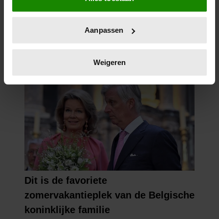
locatie, die tot een paar meter nauwkeurig kan zijn
Uw apparaat identificeren door het actief te
Aanpassen
scannen op specifieke eigenschappen (fingerprinting)
Lees meer over hoe uw persoonlijke gegevens worden
verwerkt en stel uw voorkeuren in het
detailgedeelte
in.
Weigeren
U kunt uw toestemming op elk moment wijzigen of
intrekken in de Cookieverklaring.
We gebruiken cookies om content en advertenties te
personaliseren, om functies voor social media te bieden
en om ons websiteverkeer te analyseren. Ook delen we
informatie over uw gebruik van onze site met onze
partners voor social media, adverteren en analyse. Deze
partners kunnen deze gegevens combineren met andere
informatie die u aan ze heeft verstrekt of die ze hebben
verzameld op basis van uw gebruik van hun services. U
gaat akkoord met onze cookies als u onze website blijft
gebruiken.