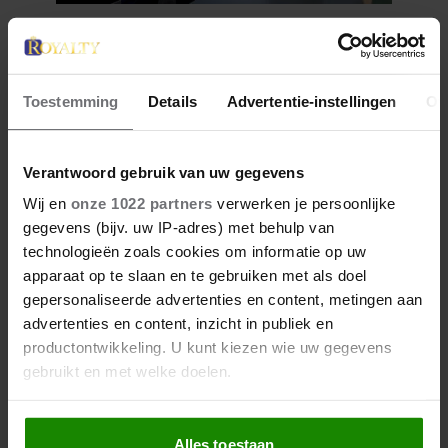
12 juni 2026
BIJZONDER: PRINSES BEATRIX
ZIET NA 88 JAAR HAAR
Toestemming
Details
Advertentie-instellingen
Ov
VERDWENEN WIEG TERUG
Verantwoord gebruik van uw gegevens
Wij en
onze 1022 partners
verwerken je persoonlijke
gegevens (bijv. uw IP-adres) met behulp van
technologieën zoals cookies om informatie op uw
apparaat op te slaan en te gebruiken met als doel
gepersonaliseerde advertenties en content, metingen aan
advertenties en content, inzicht in publiek en
productontwikkeling. U kunt kiezen wie uw gegevens
gebruikt en met welke doelen.
Als u het toestaat, willen we ook graag:
Alles toestaan
Informatie verzamelen over uw geografische