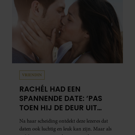
Volgens hen is Jan Smit de afgelopen jaren
steeds moeilijker bereikbaar geworden en
gunt hij de media nauwelijks nog interviews.
VRIENDIN
RACHÉL HAD EEN
SPANNENDE DATE: ‘PAS
TOEN HIJ DE DEUR UIT
WAS, BESEFTE IK WAT ER
Na haar scheiding ontdekt deze lezeres dat
ECHT WAS GEBEURD’
daten ook luchtig en leuk kan zijn. Maar als