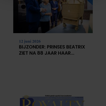
personaliseren, om functies voor social media te bieden
en om ons websiteverkeer te analyseren. Ook delen we
informatie over uw gebruik van onze site met onze
partners voor social media, adverteren en analyse. Deze
partners kunnen deze gegevens combineren met andere
informatie die u aan ze heeft verstrekt of die ze hebben
verzameld op basis van uw gebruik van hun services. U
12 juni 2026
gaat akkoord met onze cookies als u onze website blijft
BIJZONDER: PRINSES BEATRIX
gebruiken.
ZIET NA 88 JAAR HAAR
VERDWENEN WIEG TERUG