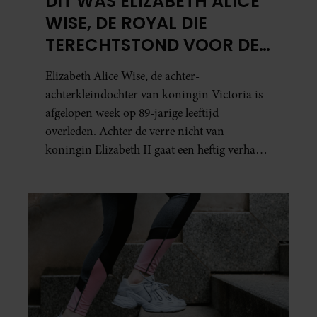
DIT WAS ELIZABETH ALICE
WISE, DE ROYAL DIE
TERECHTSTOND VOOR DE
DOOD VAN HAAR BABY
Elizabeth Alice Wise, de achter-
achterkleindochter van koningin Victoria is
afgelopen week op 89-jarige leeftijd
overleden. Achter de verre nicht van
koningin Elizabeth II gaat een heftig verhaal
schuil. Zo zag haar leven eruit.