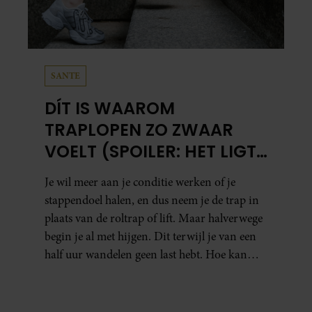
SANTE
DÍT IS WAAROM
TRAPLOPEN ZO ZWAAR
VOELT (SPOILER: HET LIGT
NIET AAN JE CONDITIE)
Je wil meer aan je conditie werken of je
stappendoel halen, en dus neem je de trap in
plaats van de roltrap of lift. Maar halverwege
begin je al met hijgen. Dit terwijl je van een
half uur wandelen geen last hebt. Hoe kan
dat?