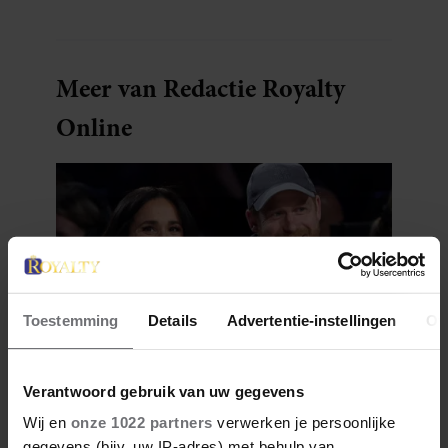
Meer van Redactie Royalty
Online
Toestemming
Details
Advertentie-instellingen
Ov
2 juli 2026
Verantwoord gebruik van uw gegevens
ZIET CHARLES ZIJN JONGSTE
Wij en
onze 1022 partners
verwerken je persoonlijke
KLEINKINDEREN OPNIEUW
gegevens (bijv. uw IP-adres) met behulp van