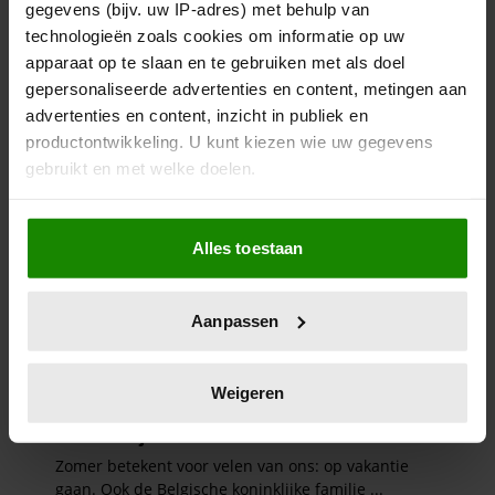
gegevens (bijv. uw IP-adres) met behulp van
technologieën zoals cookies om informatie op uw
apparaat op te slaan en te gebruiken met als doel
gepersonaliseerde advertenties en content, metingen aan
advertenties en content, inzicht in publiek en
productontwikkeling. U kunt kiezen wie uw gegevens
gebruikt en met welke doelen.
Als u het toestaat, willen we ook graag:
Alles toestaan
Informatie verzamelen over uw geografische
locatie, die tot een paar meter nauwkeurig kan zijn
Uw apparaat identificeren door het actief te
Aanpassen
scannen op specifieke eigenschappen (fingerprinting)
Lees meer over hoe uw persoonlijke gegevens worden
verwerkt en stel uw voorkeuren in het
detailgedeelte
in.
Weigeren
U kunt uw toestemming op elk moment wijzigen of
intrekken in de Cookieverklaring.
We gebruiken cookies om content en advertenties te