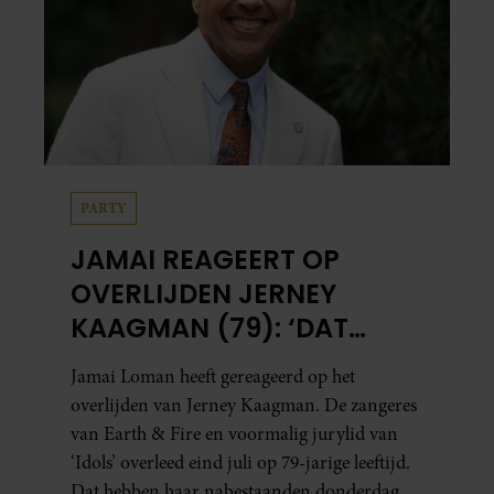
PARTY
JAMAI REAGEERT OP
OVERLIJDEN JERNEY
KAAGMAN (79): ‘DAT
VERTROUWEN ZAL IK
Jamai Loman heeft gereageerd op het
NOOIT VERGETEN’
overlijden van Jerney Kaagman. De zangeres
van Earth & Fire en voormalig jurylid van
‘Idols’ overleed eind juli op 79-jarige leeftijd.
Dat hebben haar nabestaanden donderdag