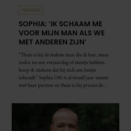
VRIENDIN
SOPHIA: ‘IK SCHAAM ME
VOOR MIJN MAN ALS WE
MET ANDEREN ZIJN’
“Thuis is hij de leukste man die ik ken, maar
zodra we een verjaardag of etentje hebben,
hoop ik stiekem dat hij zich een beetje
inhoudt.” Sophia (38) is al twaalf jaar samen
met haar partner en thuis is hij precies de
man op wie ze verliefd werd: lief, zorgzaam
en grappig. Toch merkt ze dat ze zich steeds
vaker schaamt zodra ze samen onder de
mensen zijn.