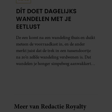
DÍT DOET DAGELIJKS
WANDELEN MET JE
EETLUST
De een komt na een wandeling thuis en duikt
meteen de voorraadkast in, en de ander
merkt juist dat de trek in een tussendoortje
na zo’n zelfde wandeling verdwenen is. Dat
wandelen je honger simpelweg aanwakkert,
blijkt uit onderzoek een stuk te kort door de
bocht. Er gebeurt iets veel interessanters.
Meer van Redactie Royalty