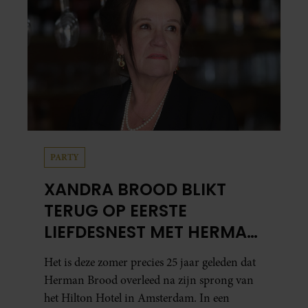
PARTY
XANDRA BROOD BLIKT
TERUG OP EERSTE
LIEFDESNEST MET HERMAN
BROOD: “HIER IS LOLA
Het is deze zomer precies 25 jaar geleden dat
GEBOREN”
Herman Brood overleed na zijn sprong van
het Hilton Hotel in Amsterdam. In een