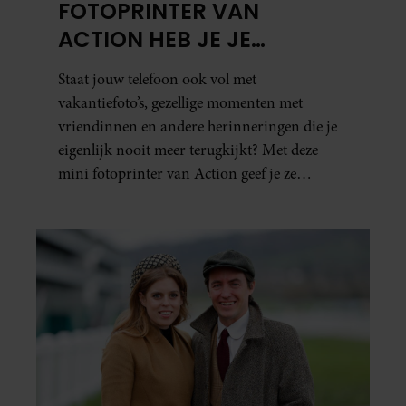
FOTOPRINTER VAN
ACTION HEB JE JE
FAVORIETE FOTO’S BINNEN
Staat jouw telefoon ook vol met
ÉÉN MINUUT IN HANDEN
vakantiefoto’s, gezellige momenten met
vriendinnen en andere herinneringen die je
eigenlijk nooit meer terugkijkt? Met deze
mini fotoprinter van Action geef je ze
eindelijk een plekje buiten je camerarol. En
het leuke: binnen één minuut heb je jouw foto
al in handen.