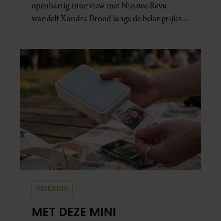
openhartig interview met Nieuwe Revu
wandelt Xandra Brood langs de belangrijkste
plekken uit hun gezamenlijke verleden.
Vooral de woning aan de Lange
Leidsedwarsstraat roept een stortvloed aan
herinneringen op. Daar begon hun leven
samen en werd dochter Lola geboren.
VRIENDIN
MET DEZE MINI