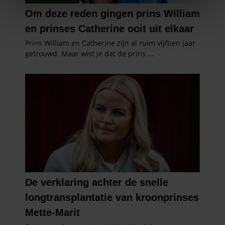
We gebruiken cookies om content en advertenties te
personaliseren, om functies voor social media te bieden
en om ons websiteverkeer te analyseren. Ook delen we
informatie over uw gebruik van onze site met onze
partners voor social media, adverteren en analyse. Deze
partners kunnen deze gegevens combineren met andere
informatie die u aan ze heeft verstrekt of die ze hebben
verzameld op basis van uw gebruik van hun services. U
gaat akkoord met onze cookies als u onze website blijft
gebruiken.