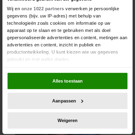
Wij en
onze 1022 partners
verwerken je persoonlijke
gegevens (bijv. uw IP-adres) met behulp van
technologieën zoals cookies om informatie op uw
apparaat op te slaan en te gebruiken met als doel
gepersonaliseerde advertenties en content, metingen aan
advertenties en content, inzicht in publiek en
productontwikkeling. U kunt kiezen wie uw gegevens
gebruikt en met welke doelen.
Als u het toestaat, willen we ook graag:
Alles toestaan
Informatie verzamelen over uw geografische
locatie, die tot een paar meter nauwkeurig kan zijn
Uw apparaat identificeren door het actief te
Aanpassen
scannen op specifieke eigenschappen (fingerprinting)
Lees meer over hoe uw persoonlijke gegevens worden
verwerkt en stel uw voorkeuren in het
detailgedeelte
in.
Weigeren
U kunt uw toestemming op elk moment wijzigen of
intrekken in de Cookieverklaring.