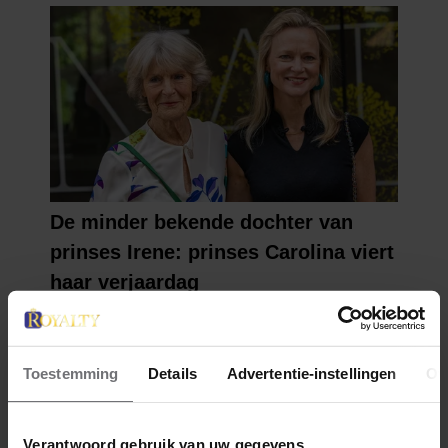
Toestemming
Details
Advertentie-instellingen
Ov
Verantwoord gebruik van uw gegevens