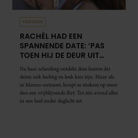
VRIENDIN
RACHÉL HAD EEN
SPANNENDE DATE: ‘PAS
TOEN HIJ DE DEUR UIT
WAS, BESEFTE IK WAT ER
Na haar scheiding ontdekt deze lezeres dat
ECHT WAS GEBEURD’
daten ook luchtig en leuk kan zijn. Maar als
ze Menno ontmoet, hoopt ze stiekem op meer
dan een vrijblijvende flirt. Tot één avond alles
in een heel ander daglicht zet.