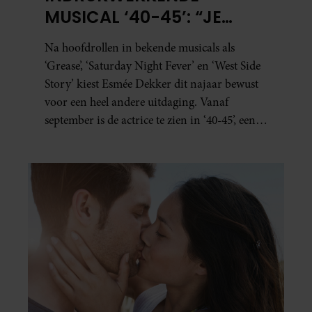
MUSICAL ‘40-45’: “JE
BESEFT INEENS HOE
Na hoofdrollen in bekende musicals als
KOSTBAAR VRIJHEID IS”
‘Grease’, ‘Saturday Night Fever’ en ‘West Side
Story’ kiest Esmée Dekker dit najaar bewust
voor een heel andere uitdaging. Vanaf
september is de actrice te zien in ‘40-45’, een
indrukwekkende spektakelmusical over de
Tweede Wereldoorlog. Volgens Esmée is het
een voorstelling die niet alleen raakt, maar
het publiek ook aan het denken zet.