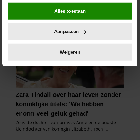
Als u het toestaat, willen we ook graag:
Alles toestaan
Informatie verzamelen over uw geografische
locatie, die tot een paar meter nauwkeurig kan zijn
Uw apparaat identificeren door het actief te
Aanpassen
scannen op specifieke eigenschappen (fingerprinting)
Lees meer over hoe uw persoonlijke gegevens worden
verwerkt en stel uw voorkeuren in het
detailgedeelte
in.
Weigeren
U kunt uw toestemming op elk moment wijzigen of
intrekken in de Cookieverklaring.
We gebruiken cookies om content en advertenties te
personaliseren, om functies voor social media te bieden
en om ons websiteverkeer te analyseren. Ook delen we
informatie over uw gebruik van onze site met onze
partners voor social media, adverteren en analyse. Deze
partners kunnen deze gegevens combineren met andere
informatie die u aan ze heeft verstrekt of die ze hebben
verzameld op basis van uw gebruik van hun services. U