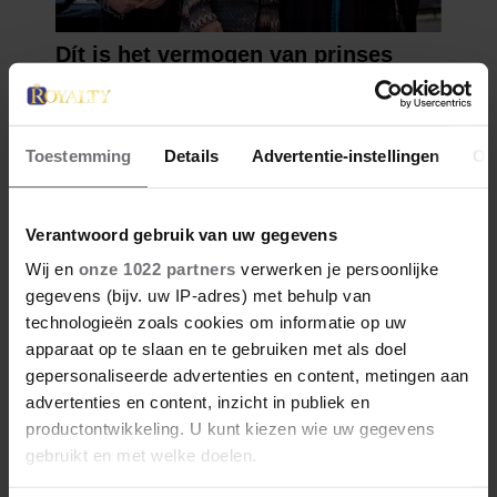
Toestemming
Details
Advertentie-instellingen
Ov
Verantwoord gebruik van uw gegevens
Wij en
onze 1022 partners
verwerken je persoonlijke
gegevens (bijv. uw IP-adres) met behulp van
technologieën zoals cookies om informatie op uw
apparaat op te slaan en te gebruiken met als doel
gepersonaliseerde advertenties en content, metingen aan
advertenties en content, inzicht in publiek en
productontwikkeling. U kunt kiezen wie uw gegevens
gebruikt en met welke doelen.