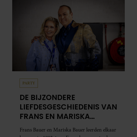
in…
PARTY
DE BIJZONDERE
LIEFDESGESCHIEDENIS VAN
FRANS EN MARISKA
BAUER: OOK IN BED
Frans Bauer en Mariska Bauer leerden elkaar
ELKAARS EERSTE