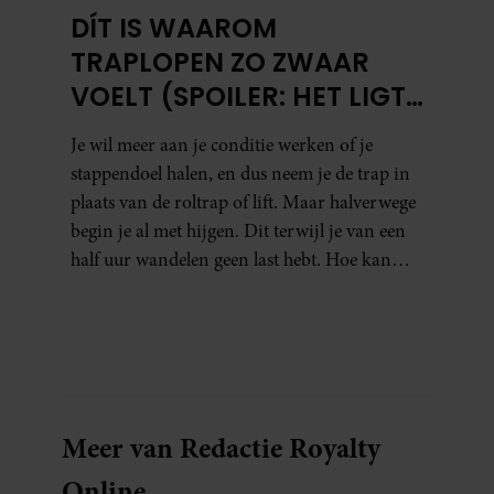
DÍT IS WAAROM
TRAPLOPEN ZO ZWAAR
VOELT (SPOILER: HET LIGT
NIET AAN JE CONDITIE)
Je wil meer aan je conditie werken of je
stappendoel halen, en dus neem je de trap in
plaats van de roltrap of lift. Maar halverwege
begin je al met hijgen. Dit terwijl je van een
half uur wandelen geen last hebt. Hoe kan
dat?
Meer van Redactie Royalty
Online