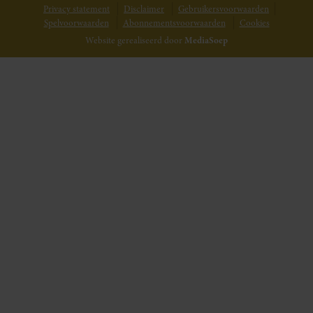
Privacy statement
Disclaimer
Gebruikersvoorwaarden
Spelvoorwaarden
Abonnementsvoorwaarden
Cookies
Website gerealiseerd door
MediaSoep