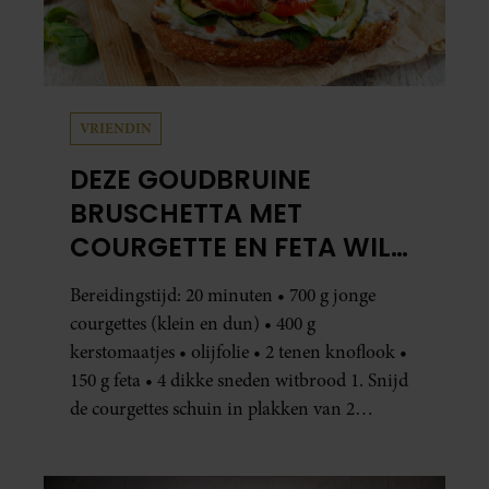
VRIENDIN
DEZE GOUDBRUINE
BRUSCHETTA MET
COURGETTE EN FETA WIL
JE METEEN MAKEN
Bereidingstijd: 20 minuten • 700 g jonge
courgettes (klein en dun) • 400 g
kerstomaatjes • olijfolie • 2 tenen knoflook •
150 g feta • 4 dikke sneden witbrood 1. Snijd
de courgettes schuin in plakken van 2
centimeter dik. Halveer de tomaatjes. Pel en
hak de knoflook. 2. Verhit een scheut olie