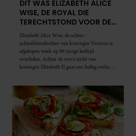
DIT WAS ELIZABETH ALICE
WISE, DE ROYAL DIE
TERECHTSTOND VOOR DE
DOOD VAN HAAR BABY
Elizabeth Alice Wise, de achter-
achterkleindochter van koningin Victoria is
afgelopen week op 89-jarige leeftijd
overleden. Achter de verre nicht van
koningin Elizabeth II gaat een heftig verhaal
schuil. Zo zag haar leven eruit.