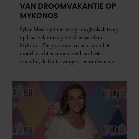
VAN DROOMVAKANTIE OP
MYKONOS
Sylvie Meis kijkt met een grote glimlach terug
op haar vakantie op het Griekse eiland
Mykonos. De presentatrice, actrice en het
model bracht er samen met haar beste
vriendin, de Duitse zangeres en ondernemer
Beate van Baal, een week door. Op sociale
media deelt Sylvie Meis prachtige foto’s van de
zonovergoten bestemming én vertelt ze hoe
bijzonder de reis voor haar is geweest.