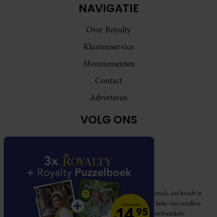
NAVIGATIE
Over Royalty
Klantenservice
Abonnementen
Contact
Adverteren
VOLG ONS
Royalty participeert in diverse affiliate marketing programma’s, dat houdt in
dat Royalty commissies ontvangt voor aankopen middels links van retailers.
Deze website wordt niet gesponsord door de genoemde webwinkels.