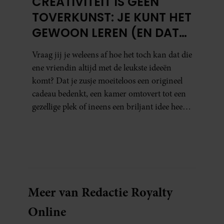
CREATIVITEIT IS GEEN
TOVERKUNST: JE KUNT HET
GEWOON LEREN (EN DAT
DOE JE ZO)
Vraag jij je weleens af hoe het toch kan dat die
ene vriendin altijd met de leukste ideeën
komt? Dat je zusje moeiteloos een origineel
cadeau bedenkt, een kamer omtovert tot een
gezellige plek of ineens een briljant idee heeft
voor een feestje? Of dat je buurman van een
oude plantenpot een hippe lamp weet te
maken, terwijl jij om de haverklap naar je
sleutels loopt te zoeken.
Meer van Redactie Royalty
Online