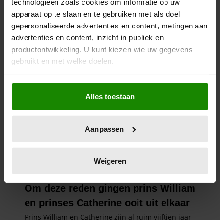
technologieën zoals cookies om informatie op uw
apparaat op te slaan en te gebruiken met als doel
gepersonaliseerde advertenties en content, metingen aan
advertenties en content, inzicht in publiek en
productontwikkeling. U kunt kiezen wie uw gegevens
gebruikt en met welke doelen.
Als u het toestaat, willen we ook graag:
Alles toestaan
Informatie verzamelen over uw geografische
locatie, die tot een paar meter nauwkeurig kan zijn
Uw apparaat identificeren door het actief te
Aanpassen
scannen op specifieke eigenschappen (fingerprinting)
Lees meer over hoe uw persoonlijke gegevens worden
verwerkt en stel uw voorkeuren in het
detailgedeelte
in.
Weigeren
U kunt uw toestemming op elk moment wijzigen of
intrekken in de Cookieverklaring.
We gebruiken cookies om content en advertenties te
personaliseren, om functies voor social media te bieden