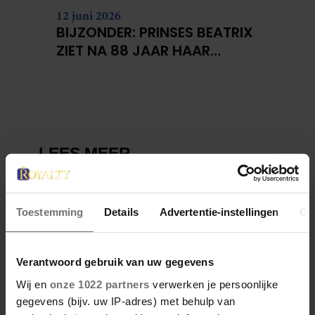
12 juni 2026
BIJZONDER: PRINSES BEATRIX
ZIET NA 88 JAAR HAAR
VERDWENEN WIEG TERUG
Toestemming
Details
Advertentie-instellingen
Ov
Verantwoord gebruik van uw gegevens
Wij en
onze 1022 partners
verwerken je persoonlijke
gegevens (bijv. uw IP-adres) met behulp van