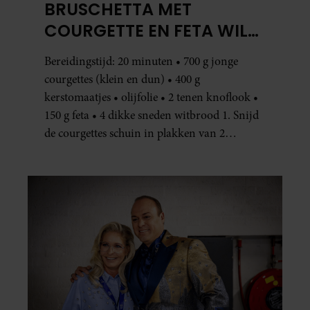
BRUSCHETTA MET
COURGETTE EN FETA WIL
JE METEEN MAKEN
Bereidingstijd: 20 minuten • 700 g jonge
courgettes (klein en dun) • 400 g
kerstomaatjes • olijfolie • 2 tenen knoflook •
150 g feta • 4 dikke sneden witbrood 1. Snijd
de courgettes schuin in plakken van 2
centimeter dik. Halveer de tomaatjes. Pel en
hak de knoflook. 2. Verhit een scheut olie
in…