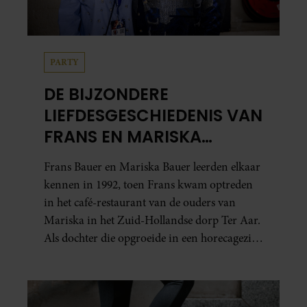
PARTY
DE BIJZONDERE
LIEFDESGESCHIEDENIS VAN
FRANS EN MARISKA
BAUER: OOK IN BED
Frans Bauer en Mariska Bauer leerden elkaar
ELKAARS EERSTE
kennen in 1992, toen Frans kwam optreden
in het café-restaurant van de ouders van
Mariska in het Zuid-Hollandse dorp Ter Aar.
Als dochter die opgroeide in een horecagezin
hielp Mariska vaak mee in de bediening.