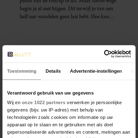
plaats van de roltrap of lift. Maar halverwege
begin je al met hijgen. Dit terwijl je van een
half uur wandelen geen last hebt. Hoe kan
dat?
Denise Delgado
Toestemming
Details
Advertentie-instellingen
Ov
Denise is een creatieve freelance journalist sinds
2015. Ze heeft European Studies gestudeerd aan
de Haagse Hogeschool en Journalistiek aan KU
Verantwoord gebruik van uw gegevens
Leuven campus Brussel. Denise is bedreven in
Wij en
onze 1022 partners
verwerken je persoonlijke
het creëren van content en is een enthousiast,
gegevens (bijv. uw IP-adres) met behulp van
nieuwsgierig en vriendelijk persoon met een
technologieën zoals cookies om informatie op uw
enorme wanderlust. Naast haar passie voor
reizen, is ze gek op vechtsport, muziek, wijn en
apparaat op te slaan en te gebruiken met als doel
fietsen in de natuur.
gepersonaliseerde advertenties en content, metingen aan