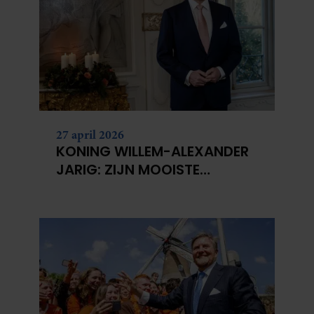
partners kunnen deze gegevens combineren met andere
informatie die u aan ze heeft verstrekt of die ze hebben
verzameld op basis van uw gebruik van hun services. U
gaat akkoord met onze cookies als u onze website blijft
gebruiken.
27 april 2026
KONING WILLEM-ALEXANDER
JARIG: ZIJN MOOISTE
PORTRETTEN DOOR DE JAREN
HEEN