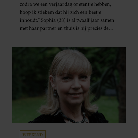
zodra we een verjaardag of etentje hebben,
hoop ik stiekem dat hij zich een beetje
inhoudt.” Sophia (38) is al twaalf jaar samen
met haar partner en thuis is hij precies de
man op wie ze verliefd werd: lief, zorgzaam
en grappig. Toch merkt ze dat ze zich steeds
vaker schaamt zodra ze samen onder de
mensen zijn.
WEEKEND