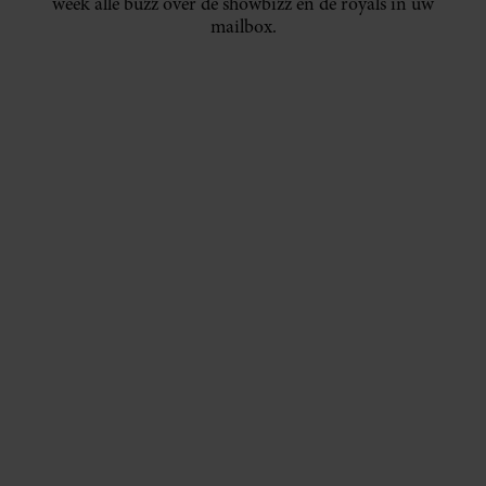
week alle buzz over de showbizz en de royals in uw
mailbox.