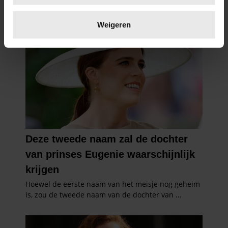
Lees meer over hoe uw persoonlijke gegevens worden
verwerkt en stel uw voorkeuren in het
detailgedeelte
in.
Weigeren
U kunt uw toestemming op elk moment wijzigen of
intrekken in de Cookieverklaring.
We gebruiken cookies om content en advertenties te
personaliseren, om functies voor social media te bieden
en om ons websiteverkeer te analyseren. Ook delen we
informatie over uw gebruik van onze site met onze
partners voor social media, adverteren en analyse. Deze
partners kunnen deze gegevens combineren met andere
informatie die u aan ze heeft verstrekt of die ze hebben
verzameld op basis van uw gebruik van hun services. U
gaat akkoord met onze cookies als u onze website blijft
gebruiken.