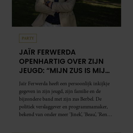
PARTY
JAÏR FERWERDA
OPENHARTIG OVER ZIJN
JEUGD: “MIJN ZUS IS MIJN
MORELE KOMPAS”
Jaïr Ferwerda heeft een persoonlijk inkijkje
gegeven in zijn jeugd, zijn familie en de
bijzondere band met zijn zus Berbel. De
politiek verslaggever en programmamaker,
bekend van onder meer ‘Jinek’, ‘Beau’, ‘Renze’,
‘Humberto’ en ‘RTL Tonight’, vertelt dat juist
zijn opvoeding de basis vormde voor zijn