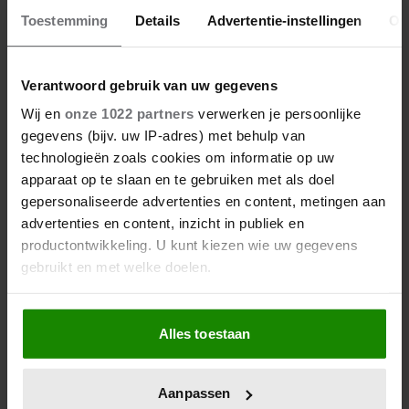
Toestemming
Details
Advertentie-instellingen
Ov
Verantwoord gebruik van uw gegevens
Wij en
onze 1022 partners
verwerken je persoonlijke
gegevens (bijv. uw IP-adres) met behulp van
technologieën zoals cookies om informatie op uw
apparaat op te slaan en te gebruiken met als doel
gepersonaliseerde advertenties en content, metingen aan
advertenties en content, inzicht in publiek en
productontwikkeling. U kunt kiezen wie uw gegevens
gebruikt en met welke doelen.
Als u het toestaat, willen we ook graag:
Alles toestaan
Informatie verzamelen over uw geografische
locatie, die tot een paar meter nauwkeurig kan zijn
Uw apparaat identificeren door het actief te
Aanpassen
scannen op specifieke eigenschappen (fingerprinting)