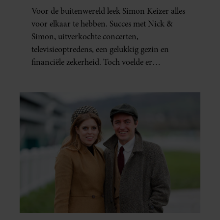
HOOFD’
Voor de buitenwereld leek Simon Keizer alles
voor elkaar te hebben. Succes met Nick &
Simon, uitverkochte concerten,
televisieoptredens, een gelukkig gezin en
financiële zekerheid. Toch voelde er
vanbinnen al jaren iets niet goed. In een
openhartig interview met ‘MAX Magazine’
vertelt de zanger dat hij lange tijd vooral
overleefde en steeds verder van zijn gevoel
verwijderd raakte.