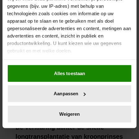
gegevens (bijv. uw IP-adres) met behulp van
technologieën zoals cookies om informatie op uw
apparaat op te slaan en te gebruiken met als doel
gepersonaliseerde advertenties en content, metingen aan
advertenties en content, inzicht in publiek en
productontwikkeling. U kunt kiezen wie uw gegevens
gebruikt en met welke doelen.
Als u het toestaat, willen we ook graag:
Alles toestaan
Informatie verzamelen over uw geografische
locatie, die tot een paar meter nauwkeurig kan zijn
Uw apparaat identificeren door het actief te
Aanpassen
scannen op specifieke eigenschappen (fingerprinting)
Lees meer over hoe uw persoonlijke gegevens worden
verwerkt en stel uw voorkeuren in het
detailgedeelte
in.
Weigeren
U kunt uw toestemming op elk moment wijzigen of
intrekken in de Cookieverklaring.