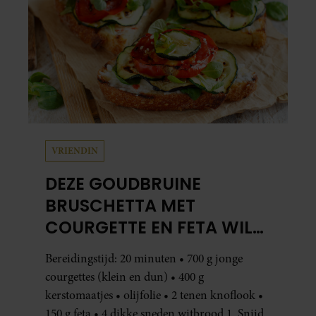
VRIENDIN
DEZE GOUDBRUINE
BRUSCHETTA MET
COURGETTE EN FETA WIL
JE METEEN MAKEN
Bereidingstijd: 20 minuten • 700 g jonge
courgettes (klein en dun) • 400 g
kerstomaatjes • olijfolie • 2 tenen knoflook •
150 g feta • 4 dikke sneden witbrood 1. Snijd