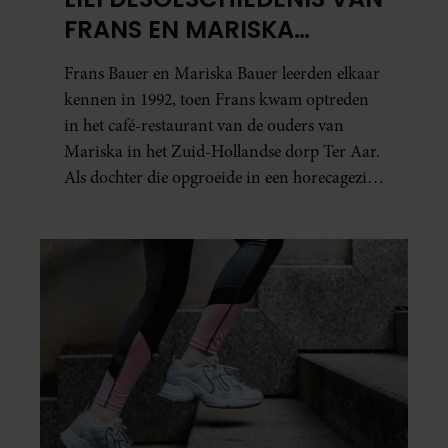
FRANS EN MARISKA
BAUER: OOK IN BED
Frans Bauer en Mariska Bauer leerden elkaar
ELKAARS EERSTE
kennen in 1992, toen Frans kwam optreden
in het café-restaurant van de ouders van
Mariska in het Zuid-Hollandse dorp Ter Aar.
Als dochter die opgroeide in een horecagezin
hielp Mariska vaak mee in de bediening.