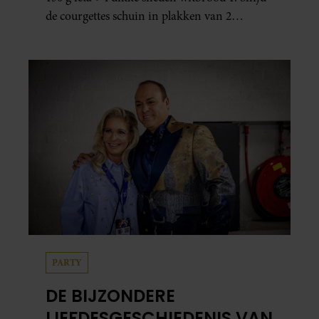
de courgettes schuin in plakken van 2
centimeter dik. Halveer de tomaatjes. Pel en
hak de knoflook. 2. Verhit een scheut olie
in…
PARTY
DE BIJZONDERE
LIEFDESGESCHIEDENIS VAN