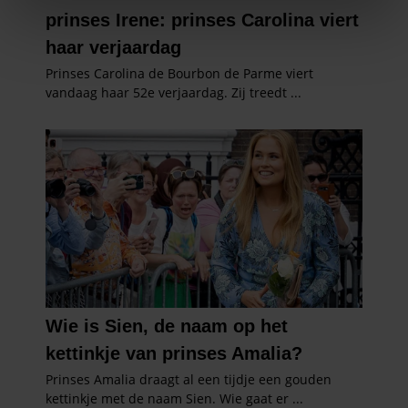
We gebruiken cookies om content en advertenties te
personaliseren, om functies voor social media te bieden
en om ons websiteverkeer te analyseren. Ook delen we
informatie over uw gebruik van onze site met onze
partners voor social media, adverteren en analyse. Deze
partners kunnen deze gegevens combineren met andere
informatie die u aan ze heeft verstrekt of die ze hebben
verzameld op basis van uw gebruik van hun services. U
gaat akkoord met onze cookies als u onze website blijft
gebruiken.