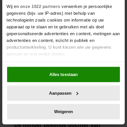
Wij en
onze 1022 partners
verwerken je persoonlijke
gegevens (bijv. uw IP-adres) met behulp van
technologieën zoals cookies om informatie op uw
apparaat op te slaan en te gebruiken met als doel
gepersonaliseerde advertenties en content, metingen aan
advertenties en content, inzicht in publiek en
productontwikkeling. U kunt kiezen wie uw gegevens
gebruikt en met welke doelen.
Als u het toestaat, willen we ook graag:
Alles toestaan
Informatie verzamelen over uw geografische
locatie, die tot een paar meter nauwkeurig kan zijn
Uw apparaat identificeren door het actief te
Aanpassen
scannen op specifieke eigenschappen (fingerprinting)
Lees meer over hoe uw persoonlijke gegevens worden
verwerkt en stel uw voorkeuren in het
detailgedeelte
in.
Weigeren
U kunt uw toestemming op elk moment wijzigen of
intrekken in de Cookieverklaring.