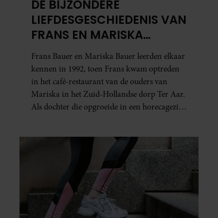
DE BIJZONDERE
LIEFDESGESCHIEDENIS VAN
FRANS EN MARISKA
BAUER: OOK IN BED
Frans Bauer en Mariska Bauer leerden elkaar
ELKAARS EERSTE
kennen in 1992, toen Frans kwam optreden
in het café-restaurant van de ouders van
Mariska in het Zuid-Hollandse dorp Ter Aar.
Als dochter die opgroeide in een horecagezin
hielp Mariska vaak mee in de bediening.