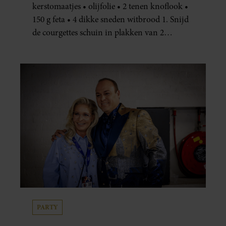
kerstomaatjes • olijfolie • 2 tenen knoflook •
150 g feta • 4 dikke sneden witbrood 1. Snijd
de courgettes schuin in plakken van 2
centimeter dik. Halveer de tomaatjes. Pel en
hak de knoflook. 2. Verhit een scheut olie
in…
PARTY