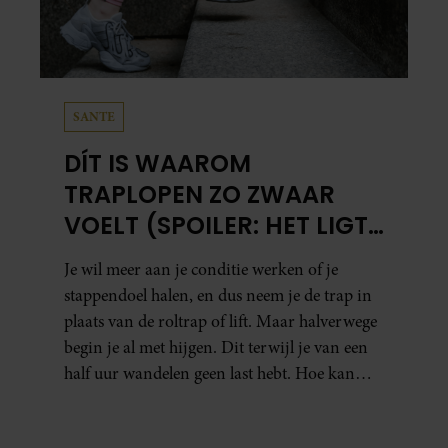
SANTE
DÍT IS WAAROM
TRAPLOPEN ZO ZWAAR
VOELT (SPOILER: HET LIGT
NIET AAN JE CONDITIE)
Je wil meer aan je conditie werken of je
stappendoel halen, en dus neem je de trap in
plaats van de roltrap of lift. Maar halverwege
begin je al met hijgen. Dit terwijl je van een
half uur wandelen geen last hebt. Hoe kan
dat?