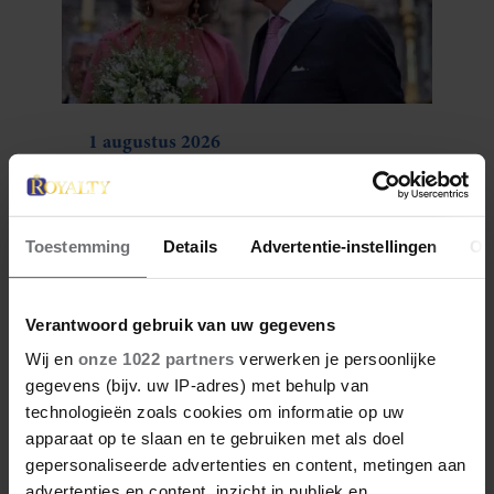
1 augustus 2026
DIT IS DE FAVORIETE
ZOMERVAKANTIEPLEK VAN DE
BELGISCHE KONINKLIJKE
Toestemming
Details
Advertentie-instellingen
Ov
FAMILIE
Verantwoord gebruik van uw gegevens
Wij en
onze 1022 partners
verwerken je persoonlijke
gegevens (bijv. uw IP-adres) met behulp van
technologieën zoals cookies om informatie op uw
apparaat op te slaan en te gebruiken met als doel
gepersonaliseerde advertenties en content, metingen aan
advertenties en content, inzicht in publiek en