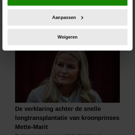
locatie, die tot een paar meter nauwkeurig kan zijn
Uw apparaat identificeren door het actief te
Aanpassen
scannen op specifieke eigenschappen (fingerprinting)
Lees meer over hoe uw persoonlijke gegevens worden
verwerkt en stel uw voorkeuren in het
detailgedeelte
in.
Weigeren
U kunt uw toestemming op elk moment wijzigen of
intrekken in de Cookieverklaring.
We gebruiken cookies om content en advertenties te
personaliseren, om functies voor social media te bieden
en om ons websiteverkeer te analyseren. Ook delen we
informatie over uw gebruik van onze site met onze
partners voor social media, adverteren en analyse. Deze
partners kunnen deze gegevens combineren met andere
informatie die u aan ze heeft verstrekt of die ze hebben
verzameld op basis van uw gebruik van hun services. U
gaat akkoord met onze cookies als u onze website blijft
gebruiken.