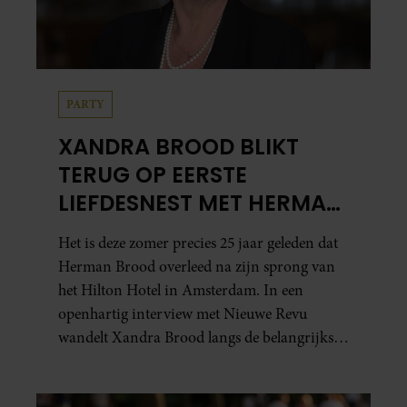
PARTY
XANDRA BROOD BLIKT
TERUG OP EERSTE
LIEFDESNEST MET HERMAN
BROOD: “HIER IS LOLA
Het is deze zomer precies 25 jaar geleden dat
GEBOREN”
Herman Brood overleed na zijn sprong van
het Hilton Hotel in Amsterdam. In een
openhartig interview met Nieuwe Revu
wandelt Xandra Brood langs de belangrijkste
plekken uit hun gezamenlijke verleden.
Vooral de woning aan de Lange