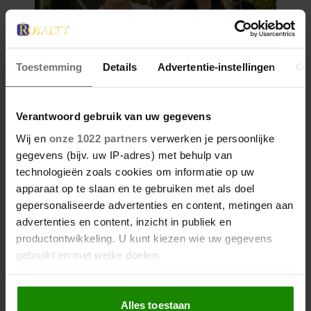
Toestemming
Details
Advertentie-instellingen
Ov
Verantwoord gebruik van uw gegevens
Wij en
onze 1022 partners
verwerken je persoonlijke
gegevens (bijv. uw IP-adres) met behulp van
technologieën zoals cookies om informatie op uw
apparaat op te slaan en te gebruiken met als doel
gepersonaliseerde advertenties en content, metingen aan
advertenties en content, inzicht in publiek en
productontwikkeling. U kunt kiezen wie uw gegevens
gebruikt en met welke doelen.
Als u het toestaat, willen we ook graag:
Alles toestaan
Informatie verzamelen over uw geografische