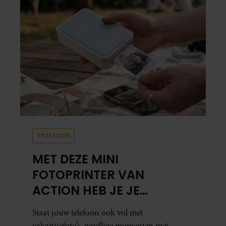
Leidsedwarsstraat roept een stortvloed aan
herinneringen op. Daar begon hun leven
samen en werd dochter Lola geboren.
VRIENDIN
MET DEZE MINI
FOTOPRINTER VAN
ACTION HEB JE JE
FAVORIETE FOTO’S BINNEN
Staat jouw telefoon ook vol met
ÉÉN MINUUT IN HANDEN
vakantiefoto’s, gezellige momenten met