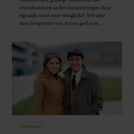
vriendinnen en andere herinneringen die je
eigenlijk nooit meer terugkijkt? Met deze
mini fotoprinter van Action geef je ze
eindelijk een plekje buiten je camerarol. En
het leuke: binnen één minuut heb je jouw foto
al in handen.
WEEKEND