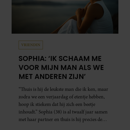
VRIENDIN
SOPHIA: ‘IK SCHAAM ME
VOOR MIJN MAN ALS WE
MET ANDEREN ZIJN’
“Thuis is hij de leukste man die ik ken, maar
zodra we een verjaardag of etentje hebben,
hoop ik stiekem dat hij zich een beetje
inhoudt.” Sophia (38) is al twaalf jaar samen
met haar partner en thuis is hij precies de
man op wie ze verliefd werd: lief, zorgzaam