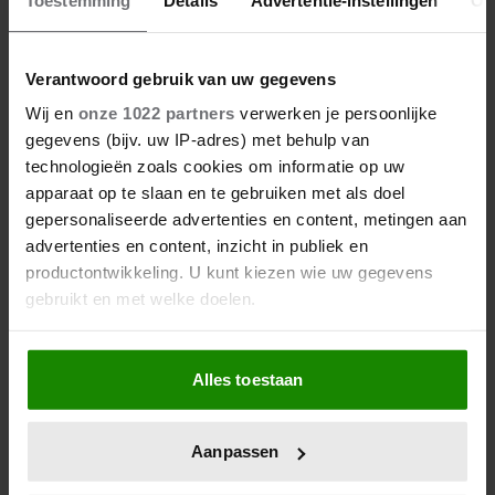
Verantwoord gebruik van uw gegevens
Wij en
onze 1022 partners
verwerken je persoonlijke
gegevens (bijv. uw IP-adres) met behulp van
technologieën zoals cookies om informatie op uw
apparaat op te slaan en te gebruiken met als doel
gepersonaliseerde advertenties en content, metingen aan
advertenties en content, inzicht in publiek en
productontwikkeling. U kunt kiezen wie uw gegevens
gebruikt en met welke doelen.
Als u het toestaat, willen we ook graag:
Alles toestaan
Informatie verzamelen over uw geografische
locatie, die tot een paar meter nauwkeurig kan zijn
Uw apparaat identificeren door het actief te
Aanpassen
scannen op specifieke eigenschappen (fingerprinting)
Lees meer over hoe uw persoonlijke gegevens worden