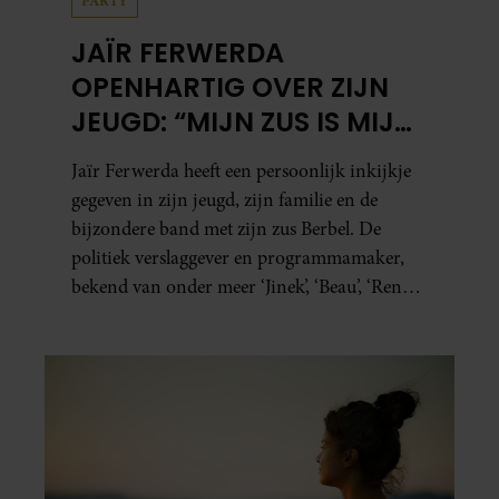
PARTY
JAÏR FERWERDA
OPENHARTIG OVER ZIJN
JEUGD: “MIJN ZUS IS MIJN
MORELE KOMPAS”
Jaïr Ferwerda heeft een persoonlijk inkijkje
gegeven in zijn jeugd, zijn familie en de
bijzondere band met zijn zus Berbel. De
politiek verslaggever en programmamaker,
bekend van onder meer ‘Jinek’, ‘Beau’, ‘Renze’,
‘Humberto’ en ‘RTL Tonight’, vertelt dat juist
zijn opvoeding de basis vormde voor zijn
carrière. Nog altijd kan hij voor advies bij
zijn zus terecht.