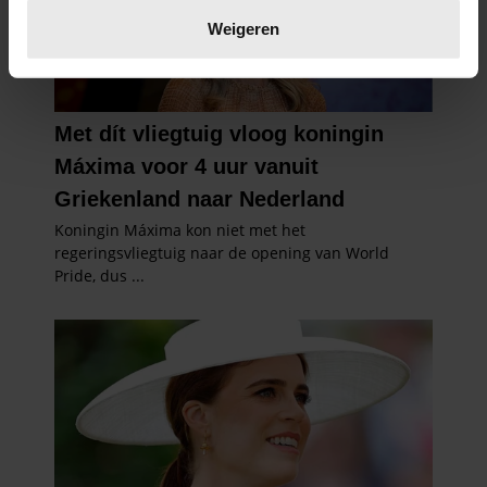
verwerkt en stel uw voorkeuren in het
detailgedeelte
in.
Weigeren
U kunt uw toestemming op elk moment wijzigen of
intrekken in de Cookieverklaring.
We gebruiken cookies om content en advertenties te
personaliseren, om functies voor social media te bieden
en om ons websiteverkeer te analyseren. Ook delen we
informatie over uw gebruik van onze site met onze
partners voor social media, adverteren en analyse. Deze
partners kunnen deze gegevens combineren met andere
informatie die u aan ze heeft verstrekt of die ze hebben
verzameld op basis van uw gebruik van hun services. U
gaat akkoord met onze cookies als u onze website blijft
gebruiken.