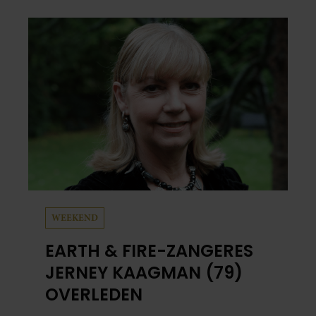
en grappig. Toch merkt ze dat ze zich steeds
vaker schaamt zodra ze samen onder de
mensen zijn.
WEEKEND
EARTH & FIRE-ZANGERES
JERNEY KAAGMAN (79)
OVERLEDEN