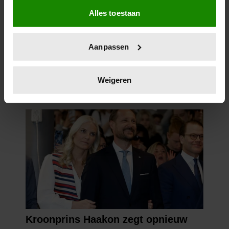
Als u het toestaat, willen we ook graag:
Alles toestaan
Informatie verzamelen over uw geografische
locatie, die tot een paar meter nauwkeurig kan zijn
Uw apparaat identificeren door het actief te
Aanpassen
scannen op specifieke eigenschappen (fingerprinting)
Lees meer over hoe uw persoonlijke gegevens worden
verwerkt en stel uw voorkeuren in het
detailgedeelte
in.
Weigeren
U kunt uw toestemming op elk moment wijzigen of
intrekken in de Cookieverklaring.
We gebruiken cookies om content en advertenties te
personaliseren, om functies voor social media te bieden
en om ons websiteverkeer te analyseren. Ook delen we
informatie over uw gebruik van onze site met onze
partners voor social media, adverteren en analyse. Deze
partners kunnen deze gegevens combineren met andere
informatie die u aan ze heeft verstrekt of die ze hebben
verzameld op basis van uw gebruik van hun services. U
gaat akkoord met onze cookies als u onze website blijft