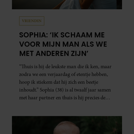
VRIENDIN
SOPHIA: ‘IK SCHAAM ME
VOOR MIJN MAN ALS WE
MET ANDEREN ZIJN’
“Thuis is hij de leukste man die ik ken, maar
zodra we een verjaardag of etentje hebben,
hoop ik stiekem dat hij zich een beetje
inhoudt.” Sophia (38) is al twaalf jaar samen
met haar partner en thuis is hij precies de
man op wie ze verliefd werd: lief, zorgzaam
en grappig. Toch merkt ze dat ze zich steeds
vaker schaamt zodra ze samen onder de
mensen zijn.