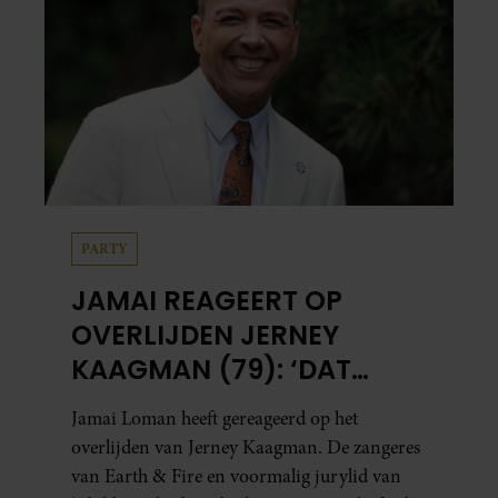
PARTY
JAMAI REAGEERT OP
OVERLIJDEN JERNEY
KAAGMAN (79): ‘DAT
VERTROUWEN ZAL IK
Jamai Loman heeft gereageerd op het
NOOIT VERGETEN’
overlijden van Jerney Kaagman. De zangeres
van Earth & Fire en voormalig jurylid van