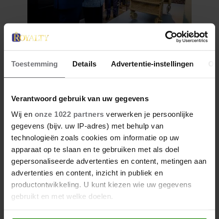
12 juni 2026
BIJZONDER: PRINSES BEATRIX
Toestemming
Details
Advertentie-instellingen
Ov
ZIET NA 88 JAAR HAAR
VERDWENEN WIEG TERUG
Verantwoord gebruik van uw gegevens
Wij en
onze 1022 partners
verwerken je persoonlijke
gegevens (bijv. uw IP-adres) met behulp van
technologieën zoals cookies om informatie op uw
apparaat op te slaan en te gebruiken met als doel
gepersonaliseerde advertenties en content, metingen aan
advertenties en content, inzicht in publiek en
productontwikkeling. U kunt kiezen wie uw gegevens
gebruikt en met welke doelen.