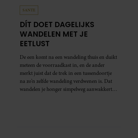
SANTE
DÍT DOET DAGELIJKS
WANDELEN MET JE
EETLUST
De een komt na een wandeling thuis en duikt
meteen de voorraadkast in, en de ander
merkt juist dat de trek in een tussendoortje
na zo’n zelfde wandeling verdwenen is. Dat
wandelen je honger simpelweg aanwakkert,
blijkt uit onderzoek een stuk te kort door de
bocht. Er gebeurt iets veel interessanters.