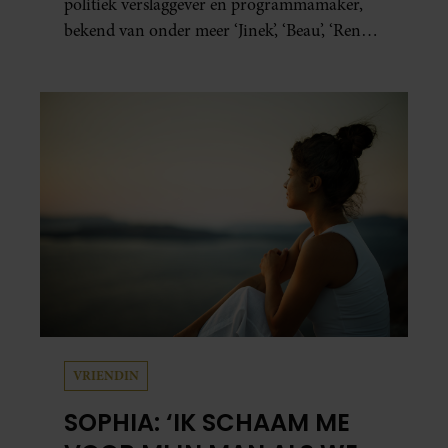
politiek verslaggever en programmamaker,
bekend van onder meer ‘Jinek’, ‘Beau’, ‘Renze’,
‘Humberto’ en ‘RTL Tonight’, vertelt dat juist
zijn opvoeding de basis vormde voor zijn
carrière. Nog altijd kan hij voor advies bij
zijn zus terecht.
VRIENDIN
SOPHIA: ‘IK SCHAAM ME