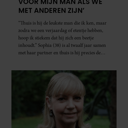
VOOR MIJN MAN ALS WE
MET ANDEREN ZIJN’
“Thuis is hij de leukste man die ik ken, maar
zodra we een verjaardag of etentje hebben,
hoop ik stiekem dat hij zich een beetje
inhoudt.” Sophia (38) is al twaalf jaar samen
met haar partner en thuis is hij precies de
man op wie ze verliefd werd: lief, zorgzaam
en grappig. Toch merkt ze dat ze zich steeds
vaker schaamt zodra ze samen onder de
mensen zijn.