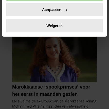
locatie, die tot een paar meter nauwkeurig kan zijn
Uw apparaat identificeren door het actief te
Aanpassen
scannen op specifieke eigenschappen (fingerprinting)
Lees meer over hoe uw persoonlijke gegevens worden
verwerkt en stel uw voorkeuren in het
detailgedeelte
in.
Weigeren
U kunt uw toestemming op elk moment wijzigen of
intrekken in de Cookieverklaring.
We gebruiken cookies om content en advertenties te
personaliseren, om functies voor social media te bieden
en om ons websiteverkeer te analyseren. Ook delen we
informatie over uw gebruik van onze site met onze
partners voor social media, adverteren en analyse. Deze
partners kunnen deze gegevens combineren met andere
informatie die u aan ze heeft verstrekt of die ze hebben
verzameld op basis van uw gebruik van hun services. U
gaat akkoord met onze cookies als u onze website blijft
gebruiken.