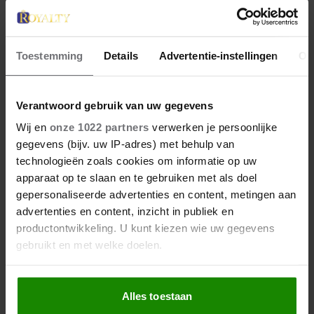
Toestemming
Details
Advertentie-instellingen
Ov
Verantwoord gebruik van uw gegevens
Wij en
onze 1022 partners
verwerken je persoonlijke
gegevens (bijv. uw IP-adres) met behulp van
technologieën zoals cookies om informatie op uw
apparaat op te slaan en te gebruiken met als doel
gepersonaliseerde advertenties en content, metingen aan
advertenties en content, inzicht in publiek en
productontwikkeling. U kunt kiezen wie uw gegevens
gebruikt en met welke doelen.
Als u het toestaat, willen we ook graag:
Alles toestaan
Informatie verzamelen over uw geografische