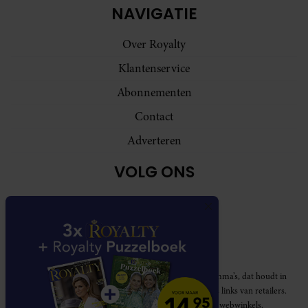
NAVIGATIE
Over Royalty
Klantenservice
Abonnementen
Contact
Adverteren
VOLG ONS
Royalty participeert in diverse affiliate marketing programma’s, dat houdt in
dat Royalty commissies ontvangt voor aankopen middels links van retailers.
Deze website wordt niet gesponsord door de genoemde webwinkels.