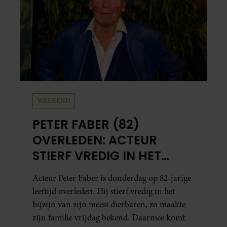
WEEKEND
PETER FABER (82)
OVERLEDEN: ACTEUR
STIERF VREDIG IN HET
BIJZIJN VAN ZIJN MEEST
Acteur Peter Faber is donderdag op 82-jarige
DIERBAREN
leeftijd overleden. Hij stierf vredig in het
bijzijn van zijn meest dierbaren, zo maakte
zijn familie vrijdag bekend. Daarmee komt