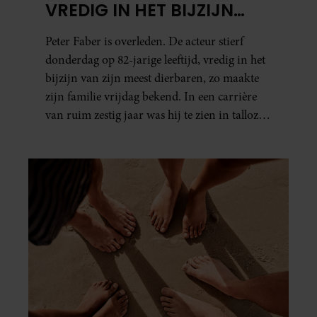
VREDIG IN HET BIJZIJN
VAN ZIJN MEEST
Peter Faber is overleden. De acteur stierf
DIERBAREN
donderdag op 82-jarige leeftijd, vredig in het
bijzijn van zijn meest dierbaren, zo maakte
zijn familie vrijdag bekend. In een carrière
van ruim zestig jaar was hij te zien in talloze
films, tv-series en theaterproducties.