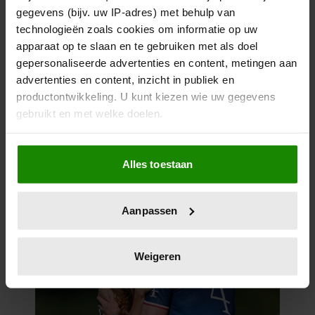
gegevens (bijv. uw IP-adres) met behulp van
technologieën zoals cookies om informatie op uw
apparaat op te slaan en te gebruiken met als doel
gepersonaliseerde advertenties en content, metingen aan
advertenties en content, inzicht in publiek en
productontwikkeling. U kunt kiezen wie uw gegevens
gebruikt en met welke doelen.
Als u het toestaat, willen we ook graag:
Alles toestaan
Informatie verzamelen over uw geografische
locatie, die tot een paar meter nauwkeurig kan zijn
Uw apparaat identificeren door het actief te
Aanpassen
scannen op specifieke eigenschappen (fingerprinting)
Lees meer over hoe uw persoonlijke gegevens worden
verwerkt en stel uw voorkeuren in het
detailgedeelte
in.
Weigeren
U kunt uw toestemming op elk moment wijzigen of
intrekken in de Cookieverklaring.