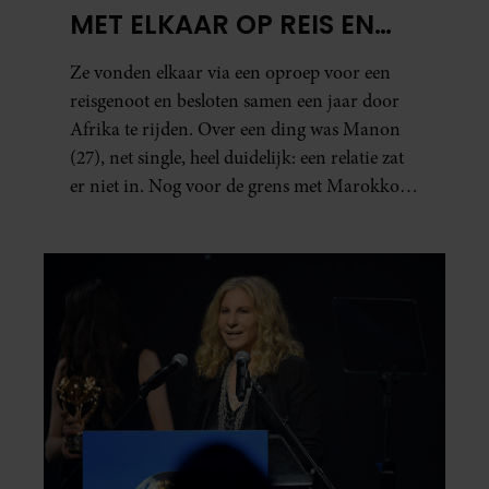
MET ELKAAR OP REIS EN
ZIJN NU EEN STEL: ‘IK ZEI
Ze vonden elkaar via een oproep voor een
NOG: DIT WORDT NIETS!’
reisgenoot en besloten samen een jaar door
Afrika te rijden. Over een ding was Manon
(27), net single, heel duidelijk: een relatie zat
er niet in. Nog voor de grens met Marokko
waren zij en Tobias (33) een stel. O en van dat
jaartje reizen maakten ze meteen maar even
drie jaar. “Ik had zo stellig gezegd: dit wordt
niets!”