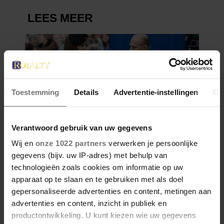
Toestemming
Details
Advertentie-instellingen
Ov
Verantwoord gebruik van uw gegevens
Wij en
onze 1022 partners
verwerken je persoonlijke
gegevens (bijv. uw IP-adres) met behulp van
technologieën zoals cookies om informatie op uw
apparaat op te slaan en te gebruiken met als doel
gepersonaliseerde advertenties en content, metingen aan
advertenties en content, inzicht in publiek en
productontwikkeling. U kunt kiezen wie uw gegevens