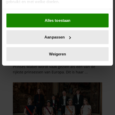
gebruikt en met welke doelen.
Als u het toestaat, willen we ook graag:
Alles toestaan
Informatie verzamelen over uw geografische
locatie, die tot een paar meter nauwkeurig kan zijn
Uw apparaat identificeren door het actief te
Aanpassen
scannen op specifieke eigenschappen (fingerprinting)
Lees meer over hoe uw persoonlijke gegevens worden
verwerkt en stel uw voorkeuren in het
detailgedeelte
in.
Weigeren
U kunt uw toestemming op elk moment wijzigen of
intrekken in de Cookieverklaring.
We gebruiken cookies om content en advertenties te
personaliseren, om functies voor social media te bieden
en om ons websiteverkeer te analyseren. Ook delen we
informatie over uw gebruik van onze site met onze
partners voor social media, adverteren en analyse. Deze
partners kunnen deze gegevens combineren met andere
informatie die u aan ze heeft verstrekt of die ze hebben