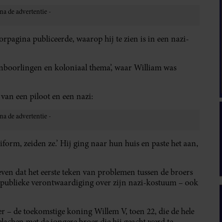
rpagina publiceerde, waarop hij te zien is in een nazi-
inboorlingen en koloniaal thema’, waar William was
 van een piloot en een nazi:
iform, zeiden ze.’ Hij ging naar hun huis en paste het aan,
ven dat het eerste teken van problemen tussen de broers
 publieke verontwaardiging over zijn nazi-kostuum – ook
 – de toekomstige koning Willem V, toen 22, die de hele
lachen met de jongere broer die hij geacht werd te