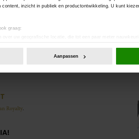
 content, inzicht in publiek en productontwikkeling. U kunt kiez
 ook graag:
 over uw geografische locatie, die tot een paar meter nauwkeuri
eren door het actief te scannen op specifieke eigenschappen (fing
onlijke gegevens worden verwerkt en stel uw voorkeuren in he
Aanpassen
jzigen of intrekken in de Cookieverklaring.
e
ent en advertenties te personaliseren, om functies voor social
. Ook delen we informatie over uw gebruik van onze site met on
e. Deze partners kunnen deze gegevens combineren met andere i
KT
erzameld op basis van uw gebruik van hun services. U gaat akk
van Royalty
.
IA!