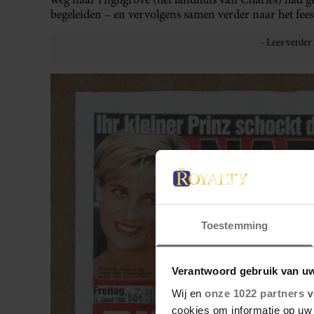
begeleiden – en vervolgens samen verder naar het feest
Toestemming
Verantwoord gebruik van u
Wij en
onze 1022 partners
v
cookies om informatie op uw 