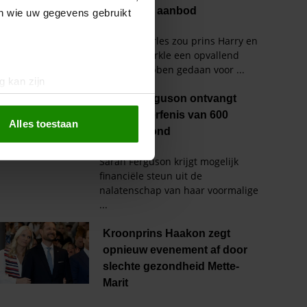
en wie uw gegevens gebruikt
g kan zijn
erprinting)
t
detailgedeelte
in. U kunt uw
Alles toestaan
 media te bieden en om ons
ze partners voor social
nformatie die u aan ze heeft
oord met onze cookies als u