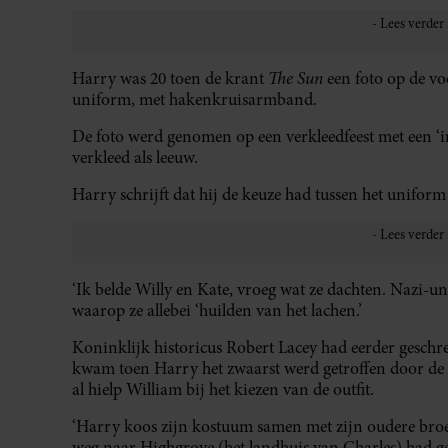
The Sun
Harry was 20 toen de krant
een foto op de voo
uniform, met hakenkruisarmband.
De foto werd genomen op een verkleedfeest met een ‘
verkleed als leeuw.
Harry schrijft dat hij de keuze had tussen het uniform
‘Ik belde Willy en Kate, vroeg wat ze dachten. Nazi-un
waarop ze allebei ‘huilden van het lachen.’
Koninklijk historicus Robert Lacey had eerder geschre
kwam toen Harry het zwaarst werd getroffen door de
al hielp William bij het kiezen van de outfit.
‘Harry koos zijn kostuum samen met zijn oudere broer
weg naar Highgrove (het landhuis van Charles) had ge