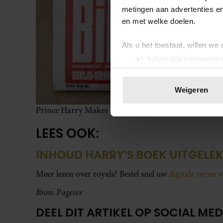
metingen aan advertenties en
en met welke doelen.
Als u het toestaat, willen we
Informatie verzamelen
Uw apparaat identific
Lees meer over hoe uw perso
Weigeren
toestemming op elk moment wi
Prince Harry Makes Headline News Across The Glob
We gebruiken cookies om cont
LEES OOK:
websiteverkeer te analyseren
media, adverteren en analys
INHOUD HARRY’S BOEK UITGELE
verstrekt of die ze hebben v
onze website blijft gebruiken.
Meer lezen over royals? Bestel snel uw
digitale versie 
Bron: Pagesix
DEEL DIT ARTIKEL OP SOCIAL MED