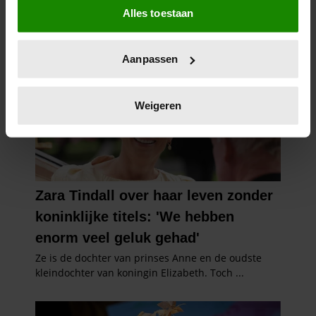
Alles toestaan
Informatie verzamelen over uw geografische
locatie, die tot een paar meter nauwkeurig kan zijn
Uw apparaat identificeren door het actief te
Aanpassen
scannen op specifieke eigenschappen (fingerprinting)
Lees meer over hoe uw persoonlijke gegevens worden
verwerkt en stel uw voorkeuren in het
detailgedeelte
in.
Weigeren
U kunt uw toestemming op elk moment wijzigen of
intrekken in de Cookieverklaring.
We gebruiken cookies om content en advertenties te
personaliseren, om functies voor social media te bieden
en om ons websiteverkeer te analyseren. Ook delen we
informatie over uw gebruik van onze site met onze
partners voor social media, adverteren en analyse. Deze
partners kunnen deze gegevens combineren met andere
informatie die u aan ze heeft verstrekt of die ze hebben
verzameld op basis van uw gebruik van hun services. U
gaat akkoord met onze cookies als u onze website blijft