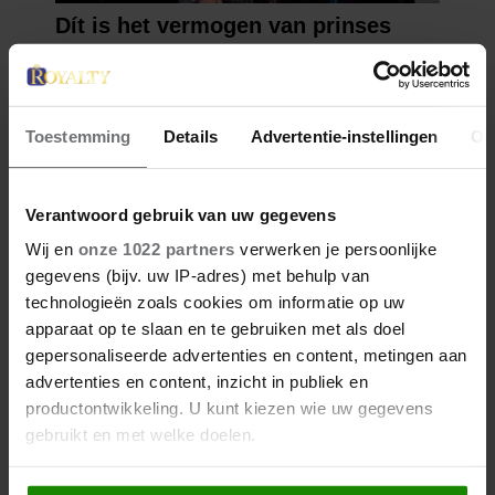
Toestemming
Details
Advertentie-instellingen
Ov
Verantwoord gebruik van uw gegevens
Wij en
onze 1022 partners
verwerken je persoonlijke
gegevens (bijv. uw IP-adres) met behulp van
technologieën zoals cookies om informatie op uw
apparaat op te slaan en te gebruiken met als doel
gepersonaliseerde advertenties en content, metingen aan
advertenties en content, inzicht in publiek en
productontwikkeling. U kunt kiezen wie uw gegevens
gebruikt en met welke doelen.
Als u het toestaat, willen we ook graag: