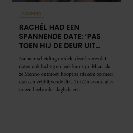
VRIENDIN
RACHÉL HAD EEN
SPANNENDE DATE: ‘PAS
TOEN HIJ DE DEUR UIT
WAS, BESEFTE IK WAT ER
Na haar scheiding ontdekt deze lezeres dat
ECHT WAS GEBEURD’
daten ook luchtig en leuk kan zijn. Maar als
ze Menno ontmoet, hoopt ze stiekem op meer
dan een vrijblijvende flirt. Tot één avond alles
in een heel ander daglicht zet.