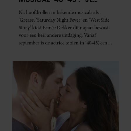
BESEFT INEENS HOE
Na hoofdrollen in bekende musicals als
KOSTBAAR VRIJHEID IS”
‘Grease’, ‘Saturday Night Fever’ en ‘West Side
Story’ kiest Esmée Dekker dit najaar bewust
voor een heel andere uitdaging. Vanaf
september is de actrice te zien in ‘40-45’, een
indrukwekkende spektakelmusical over de
Tweede Wereldoorlog. Volgens Esmée is het
een voorstelling die niet alleen raakt, maar
het publiek ook aan het denken zet.