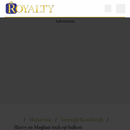
Monarchie
Verenigd Koninkrijk
Harry en Meghan toch op balkon