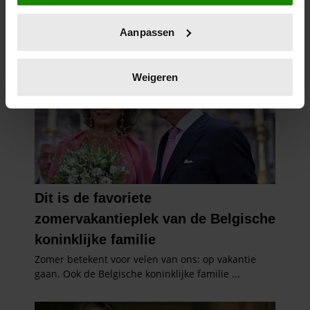
locatie, die tot een paar meter nauwkeurig kan zijn
Uw apparaat identificeren door het actief te
Aanpassen
scannen op specifieke eigenschappen (fingerprinting)
Lees meer over hoe uw persoonlijke gegevens worden
verwerkt en stel uw voorkeuren in het
detailgedeelte
in.
Weigeren
U kunt uw toestemming op elk moment wijzigen of
intrekken in de Cookieverklaring.
We gebruiken cookies om content en advertenties te
personaliseren, om functies voor social media te bieden
en om ons websiteverkeer te analyseren. Ook delen we
informatie over uw gebruik van onze site met onze
partners voor social media, adverteren en analyse. Deze
partners kunnen deze gegevens combineren met andere
informatie die u aan ze heeft verstrekt of die ze hebben
verzameld op basis van uw gebruik van hun services. U
gaat akkoord met onze cookies als u onze website blijft
gebruiken.