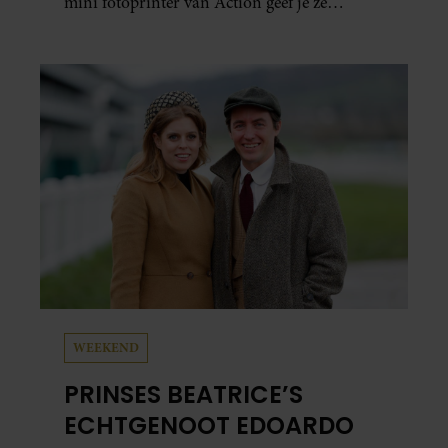
mini fotoprinter van Action geef je ze
eindelijk een plekje buiten je camerarol. En
het leuke: binnen één minuut heb je jouw foto
al in handen.
WEEKEND
PRINSES BEATRICE’S
ECHTGENOOT EDOARDO