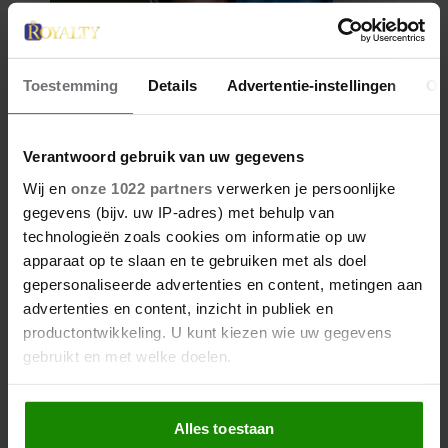
Toestemming
Details
Advertentie-instellingen
Ov
Verantwoord gebruik van uw gegevens
Wij en
onze 1022 partners
verwerken je persoonlijke
gegevens (bijv. uw IP-adres) met behulp van
technologieën zoals cookies om informatie op uw
apparaat op te slaan en te gebruiken met als doel
gepersonaliseerde advertenties en content, metingen aan
advertenties en content, inzicht in publiek en
productontwikkeling. U kunt kiezen wie uw gegevens
gebruikt en met welke doelen.
Als u het toestaat, willen we ook graag:
Alles toestaan
Informatie verzamelen over uw geografische