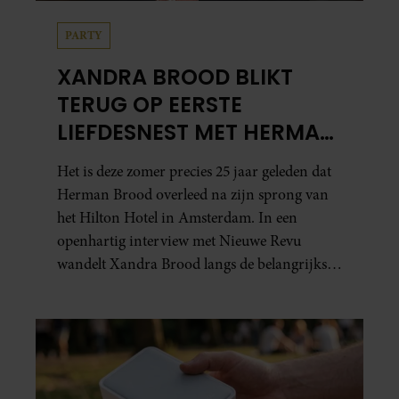
PARTY
XANDRA BROOD BLIKT
TERUG OP EERSTE
LIEFDESNEST MET HERMAN
BROOD: “HIER IS LOLA
Het is deze zomer precies 25 jaar geleden dat
GEBOREN”
Herman Brood overleed na zijn sprong van
het Hilton Hotel in Amsterdam. In een
openhartig interview met Nieuwe Revu
wandelt Xandra Brood langs de belangrijkste
plekken uit hun gezamenlijke verleden.
Vooral de woning aan de Lange
Leidsedwarsstraat roept een stortvloed aan
herinneringen op. Daar begon hun leven
samen en werd dochter Lola geboren.