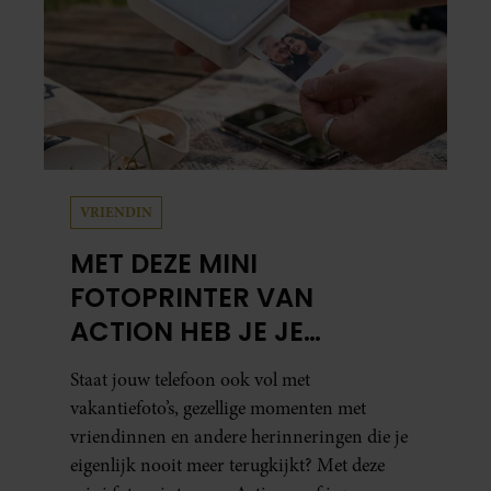
VRIENDIN
MET DEZE MINI
FOTOPRINTER VAN
ACTION HEB JE JE
FAVORIETE FOTO’S BINNEN
Staat jouw telefoon ook vol met
ÉÉN MINUUT IN HANDEN
vakantiefoto’s, gezellige momenten met
vriendinnen en andere herinneringen die je
eigenlijk nooit meer terugkijkt? Met deze