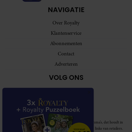
NAVIGATIE
Over Royalty
Klantenservice
Abonnementen
Contact
Adverteren
VOLG ONS
Royalty participeert in diverse affiliate marketing programma’s, dat houdt in
dat Royalty commissies ontvangt voor aankopen middels links van retailers.