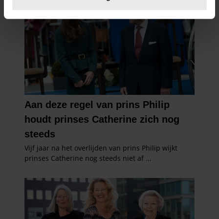
U kunt uw toestemming op elk moment wijzigen of
intrekken in de Cookieverklaring.
We gebruiken cookies om content en advertenties te
personaliseren, om functies voor social media te bieden
en om ons websiteverkeer te analyseren. Ook delen we
informatie over uw gebruik van onze site met onze
partners voor social media, adverteren en analyse. Deze
partners kunnen deze gegevens combineren met andere
informatie die u aan ze heeft verstrekt of die ze hebben
verzameld op basis van uw gebruik van hun services. U
gaat akkoord met onze cookies als u onze website blijft
gebruiken.