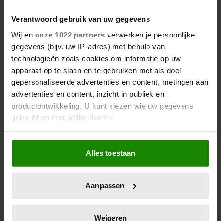
Verantwoord gebruik van uw gegevens
Wij en
onze 1022 partners
verwerken je persoonlijke
gegevens (bijv. uw IP-adres) met behulp van
technologieën zoals cookies om informatie op uw
apparaat op te slaan en te gebruiken met als doel
gepersonaliseerde advertenties en content, metingen aan
advertenties en content, inzicht in publiek en
productontwikkeling. U kunt kiezen wie uw gegevens
gebruikt en met welke doelen.
Als u het toestaat, willen we ook graag:
Alles toestaan
Informatie verzamelen over uw geografische
locatie, die tot een paar meter nauwkeurig kan zijn
Uw apparaat identificeren door het actief te
Aanpassen
scannen op specifieke eigenschappen (fingerprinting)
Lees meer over hoe uw persoonlijke gegevens worden
verwerkt en stel uw voorkeuren in het
detailgedeelte
in.
Weigeren