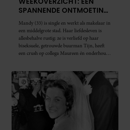
WEEKOVERZICHT: EEN
SPANNENDE ONTMOETING
EN JUDITHS GROTE
Mandy (33) is single en werkt als makelaar in
RELATIETEST
een middelgrote stad. Haar liefdesleven is
allesbehalve rustig: ze is verliefd op haar
biseksuele, getrouwde buurman Tijn, heeft
een crush op collega Maureen én onderhoudt
in het geheim een seksuele relatie met een
bekende Nederlander. In dit weekoverzicht
lees je in het kort wat er de afgelopen dagen
allemaal in haar leven gebeurde.