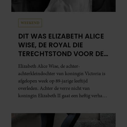
WEEKEND
DIT WAS ELIZABETH ALICE
WISE, DE ROYAL DIE
TERECHTSTOND VOOR DE
DOOD VAN HAAR BABY
Elizabeth Alice Wise, de achter-
achterkleindochter van koningin Victoria is
afgelopen week op 89-jarige leeftijd
overleden. Achter de verre nicht van
koningin Elizabeth II gaat een heftig verhaal
schuil. Zo zag haar leven eruit.