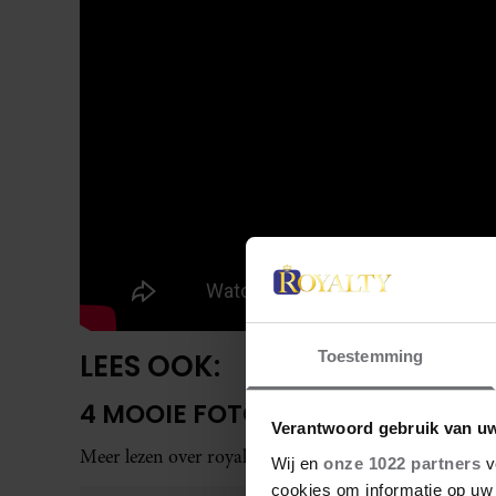
LEES OOK:
Toestemming
4 MOOIE FOTO’S VAN BEATRICE
Verantwoord gebruik van u
Meer lezen over royals? Bestel snel uw
digitale versie 
Wij en
onze 1022 partners
v
cookies om informatie op uw 