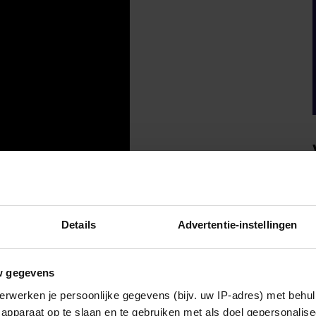
Details
Advertentie-instellingen
 EN HAAR EDOARDO
w gegevens
van Royalty
.
erwerken je persoonlijke gegevens (bijv. uw IP-adres) met behul
apparaat op te slaan en te gebruiken met als doel gepersonalise