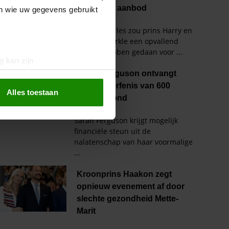
en wie uw gegevens gebruikt
g kan zijn
erprinting)
t
detailgedeelte
in. U kunt uw
Alles toestaan
 media te bieden en om ons
ze partners voor social
nformatie die u aan ze heeft
oord met onze cookies als u