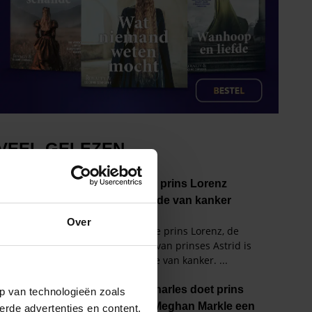
Over
p van technologieën zoals
erde advertenties en content,