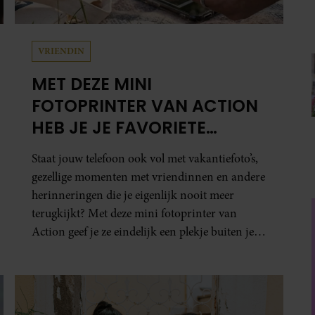
VRIENDIN
MET DEZE MINI
FOTOPRINTER VAN ACTION
HEB JE JE FAVORIETE
FOTO’S BINNEN ÉÉN MINUUT
Staat jouw telefoon ook vol met vakantiefoto’s,
IN HANDEN
gezellige momenten met vriendinnen en andere
herinneringen die je eigenlijk nooit meer
terugkijkt? Met deze mini fotoprinter van
Action geef je ze eindelijk een plekje buiten je
camerarol. En het leuke: binnen één minuut
heb je jouw foto al in handen.