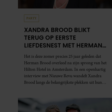
PARTY
XANDRA BROOD BLIKT
TERUG OP EERSTE
LIEFDESNEST MET HERMAN
BROOD: “HIER IS LOLA
Het is deze zomer precies 25 jaar geleden dat
GEBOREN”
Herman Brood overleed na zijn sprong van het
Hilton Hotel in Amsterdam. In een openhartig
interview met Nieuwe Revu wandelt Xandra
Brood langs de belangrijkste plekken uit hun
gezamenlijke verleden. Vooral de woning aan
de Lange Leidsedwarsstraat roept een stortvloed
aan herinneringen op. Daar begon hun leven
samen en werd dochter Lola geboren.