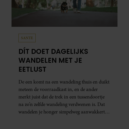
SANTE
DÍT DOET DAGELIJKS
WANDELEN MET JE
EETLUST
De een komt na een wandeling thuis en duikt
meteen de voorraadkast in, en de ander
merkt juist dat de trek in een tussendoortje
na zo’n zelfde wandeling verdwenen is. Dat
wandelen je honger simpelweg aanwakkert,
blijkt uit onderzoek een stuk te kort door de
bocht. Er gebeurt iets veel interessanters.