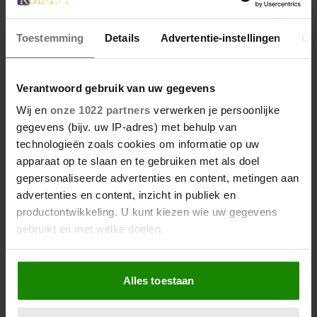
Toestemming
Details
Advertentie-instellingen
Ov
27 april 2026
KONING WILLEM-ALEXANDER
JARIG: ZIJN MOOISTE
Verantwoord gebruik van uw gegevens
PORTRETTEN DOOR DE JAREN
Wij en
onze 1022 partners
verwerken je persoonlijke
HEEN
gegevens (bijv. uw IP-adres) met behulp van
technologieën zoals cookies om informatie op uw
apparaat op te slaan en te gebruiken met als doel
gepersonaliseerde advertenties en content, metingen aan
advertenties en content, inzicht in publiek en
productontwikkeling. U kunt kiezen wie uw gegevens
gebruikt en met welke doelen.
Als u het toestaat, willen we ook graag:
Alles toestaan
Informatie verzamelen over uw geografische
27 april 2026
locatie, die tot een paar meter nauwkeurig kan zijn
DOKKUM PAKT UIT VOOR
Uw apparaat identificeren door het actief te