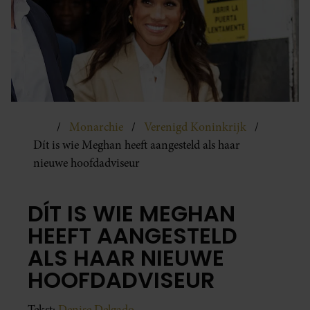
Monarchie
Verenigd Koninkrijk
Dít is wie Meghan heeft aangesteld als haar
nieuwe hoofdadviseur
DÍT IS WIE MEGHAN
HEEFT AANGESTELD
ALS HAAR NIEUWE
HOOFDADVISEUR
Tekst:
Denise Delgado