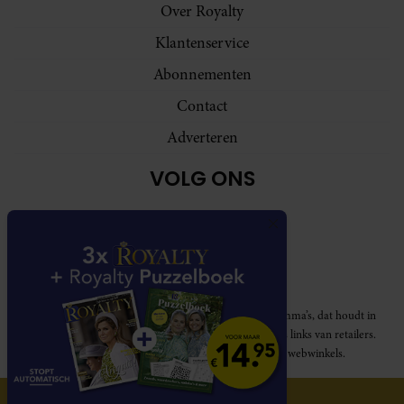
Over Royalty
Klantenservice
Abonnementen
Contact
Adverteren
VOLG ONS
Royalty participeert in diverse affiliate marketing programma’s, dat houdt in
dat Royalty commissies ontvangt voor aankopen middels links van retailers.
Deze website wordt niet gesponsord door de genoemde webwinkels.
© 2026 Royalty Online