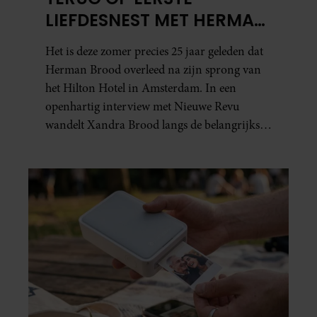
LIEFDESNEST MET HERMAN
BROOD: “HIER IS LOLA
Het is deze zomer precies 25 jaar geleden dat
GEBOREN”
Herman Brood overleed na zijn sprong van
het Hilton Hotel in Amsterdam. In een
openhartig interview met Nieuwe Revu
wandelt Xandra Brood langs de belangrijkste
plekken uit hun gezamenlijke verleden.
Vooral de woning aan de Lange
Leidsedwarsstraat roept een stortvloed aan
herinneringen op. Daar begon hun leven
samen en werd dochter Lola geboren.