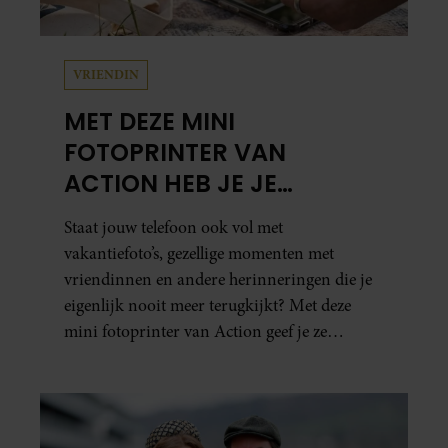
VRIENDIN
MET DEZE MINI
FOTOPRINTER VAN
ACTION HEB JE JE
FAVORIETE FOTO’S BINNEN
Staat jouw telefoon ook vol met
ÉÉN MINUUT IN HANDEN
vakantiefoto’s, gezellige momenten met
vriendinnen en andere herinneringen die je
eigenlijk nooit meer terugkijkt? Met deze
mini fotoprinter van Action geef je ze
eindelijk een plekje buiten je camerarol. En
het leuke: binnen één minuut heb je jouw foto
al in handen.