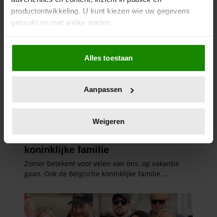
productontwikkeling. U kunt kiezen wie uw gegevens
gebruikt en met welke doelen.
Als u het toestaat, willen we ook graag:
Alles toestaan
Informatie verzamelen over uw geografische
locatie, die tot een paar meter nauwkeurig kan zijn
Uw apparaat identificeren door het actief te
Aanpassen
scannen op specifieke eigenschappen (fingerprinting)
Lees meer over hoe uw persoonlijke gegevens worden
verwerkt en stel uw voorkeuren in het
detailgedeelte
in.
Weigeren
U kunt uw toestemming op elk moment wijzigen of
intrekken in de Cookieverklaring.
We gebruiken cookies om content en advertenties te
personaliseren, om functies voor social media te bieden
en om ons websiteverkeer te analyseren. Ook delen we
informatie over uw gebruik van onze site met onze
partners voor social media, adverteren en analyse. Deze