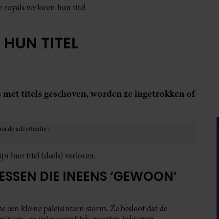
 royals verloren hun titel
HUN TITEL
met titels geschoven, worden ze ingetrokken of
jn hun titel (deels) verloren.
SESSEN DIE INEENS ‘GEWOON’
een kleine paleisintern storm. Ze besloot dat de
insen- en prinsessentitels moesten inleveren.