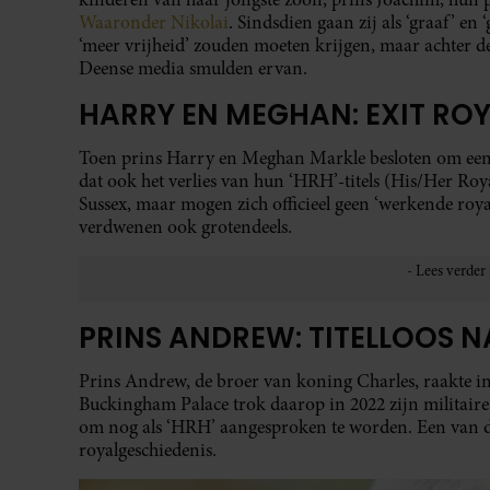
Waaronder Nikolai
. Sindsdien gaan zij als ‘graaf’ en
‘meer vrijheid’ zouden moeten krijgen, maar achter de
Deense media smulden ervan.
HARRY EN MEGHAN: EXIT ROYA
Toen prins Harry en Meghan Markle besloten om een st
dat ook het verlies van hun ‘HRH’-titels (His/Her Roy
Sussex, maar mogen zich officieel geen ‘werkende roy
verdwenen ook grotendeels.
PRINS ANDREW: TITELLOOS 
Prins Andrew, de broer van koning Charles, raakte in
Buckingham Palace trok daarop in 2022 zijn militaire t
om nog als ‘HRH’ aangesproken te worden. Een van de 
royalgeschiedenis.