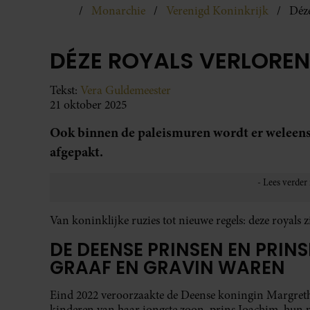
Monarchie
Verenigd Koninkrijk
Déze
DÉZE ROYALS VERLOREN 
Tekst:
Vera Guldemeester
21 oktober 2025
Ook binnen de paleismuren wordt er weleens 
afgepakt.
Van koninklijke ruzies tot nieuwe regels: deze royals zi
DE DEENSE PRINSEN EN PRIN
GRAAF EN GRAVIN WAREN
Eind 2022 veroorzaakte de Deense koningin Margrethe 
kinderen van haar jongste zoon, prins Joachim, hun pr