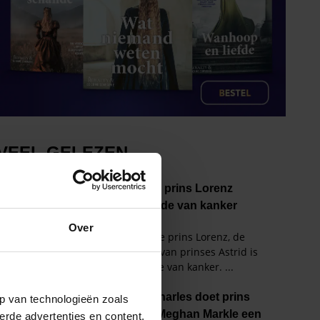
Over
p van technologieën zoals
erde advertenties en content,