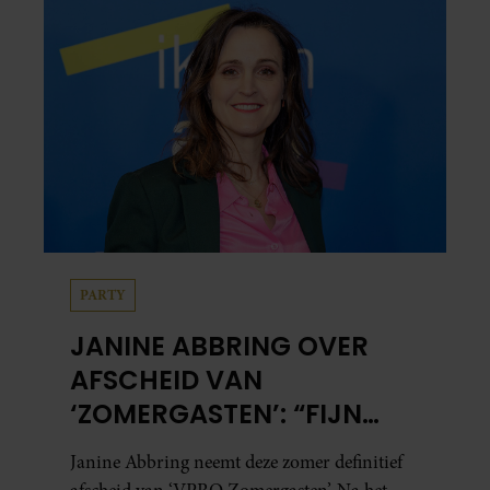
PARTY
JANINE ABBRING OVER
AFSCHEID VAN
‘ZOMERGASTEN’: “FIJN
DAT IK HET LICHT MAG
Janine Abbring neemt deze zomer definitief
UITDOEN”