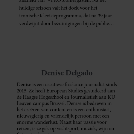
afscheid van ‘VPRO Zomergasten’. Na het
huidige seizoen valt het doek voor het
iconische televisieprogramma, dat na 39 jaar
verdwijnt door bezuinigingen bij de publieke
omroep. In een interview met Leeuwarder
Courant vertelt de presentatrice hoe dubbel
dat voor haar voelt. Hoewel ze uitkijkt naar
de laatste reeks, vindt ze het ook verdrietig dat
een televisieklassieker verdwijnt.
Denise Delgado
Denise is een creatieve freelance journalist sinds
2015. Ze heeft European Studies gestudeerd aan
de Haagse Hogeschool en Journalistiek aan KU
Leuven campus Brussel. Denise is bedreven in
het creëren van content en is een enthousiast,
nieuwsgierig en vriendelijk persoon met een
enorme wanderlust. Naast haar passie voor
reizen, is ze gek op vechtsport, muziek, wijn en