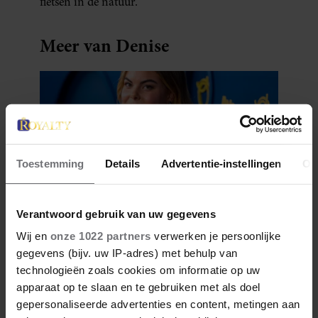
fietsen in de natuur.
Meer van Denise
Toestemming
Details
Advertentie-instellingen
Ov
Verantwoord gebruik van uw gegevens
28 april 2026
Wij en
onze 1022 partners
verwerken je persoonlijke
DÍT ZIJN FAVORIETE
gegevens (bijv. uw IP-adres) met behulp van
RESTAURANTS VAN ELOISE
technologieën zoals cookies om informatie op uw
apparaat op te slaan en te gebruiken met als doel
gepersonaliseerde advertenties en content, metingen aan