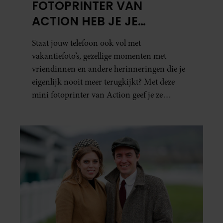
FOTOPRINTER VAN
ACTION HEB JE JE
FAVORIETE FOTO’S BINNEN
Staat jouw telefoon ook vol met
ÉÉN MINUUT IN HANDEN
vakantiefoto’s, gezellige momenten met
vriendinnen en andere herinneringen die je
eigenlijk nooit meer terugkijkt? Met deze
mini fotoprinter van Action geef je ze
eindelijk een plekje buiten je camerarol. En
het leuke: binnen één minuut heb je jouw foto
al in handen.