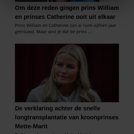
We gebruiken cookies om content en advertenties te
personaliseren, om functies voor social media te bieden
en om ons websiteverkeer te analyseren. Ook delen we
informatie over uw gebruik van onze site met onze
partners voor social media, adverteren en analyse. Deze
partners kunnen deze gegevens combineren met andere
informatie die u aan ze heeft verstrekt of die ze hebben
verzameld op basis van uw gebruik van hun services. U
gaat akkoord met onze cookies als u onze website blijft
gebruiken.