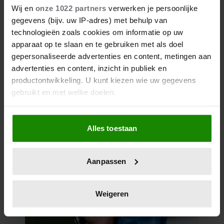
Wij en
onze 1022 partners
verwerken je persoonlijke
gegevens (bijv. uw IP-adres) met behulp van
technologieën zoals cookies om informatie op uw
apparaat op te slaan en te gebruiken met als doel
gepersonaliseerde advertenties en content, metingen aan
advertenties en content, inzicht in publiek en
productontwikkeling. U kunt kiezen wie uw gegevens
gebruikt en met welke doelen.
Als u het toestaat, willen we ook graag:
Alles toestaan
Informatie verzamelen over uw geografische
locatie, die tot een paar meter nauwkeurig kan zijn
Uw apparaat identificeren door het actief te
Aanpassen
scannen op specifieke eigenschappen (fingerprinting)
Lees meer over hoe uw persoonlijke gegevens worden
verwerkt en stel uw voorkeuren in het
detailgedeelte
in.
Weigeren
U kunt uw toestemming op elk moment wijzigen of
intrekken in de Cookieverklaring.