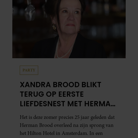
PARTY
XANDRA BROOD BLIKT
TERUG OP EERSTE
LIEFDESNEST MET HERMAN
BROOD: “HIER IS LOLA
Het is deze zomer precies 25 jaar geleden dat
GEBOREN”
Herman Brood overleed na zijn sprong van
het Hilton Hotel in Amsterdam. In een