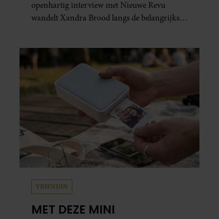
openhartig interview met Nieuwe Revu
wandelt Xandra Brood langs de belangrijkste
plekken uit hun gezamenlijke verleden.
Vooral de woning aan de Lange
Leidsedwarsstraat roept een stortvloed aan
herinneringen op. Daar begon hun leven
samen en werd dochter Lola geboren.
VRIENDIN
MET DEZE MINI